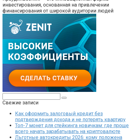
инвестирования, основанная на привлечении
финансирования от широкой аудитории людей
Поиск:
Свежие записи
Как оформить залоговый кредит без
подтверждения дохода и не потерять квартиру
Топ-7 монет для стейкинга новичкам: где проще
всего начать зарабатывать на криптовалюте
Льготные автокредиты 2026: кому положена