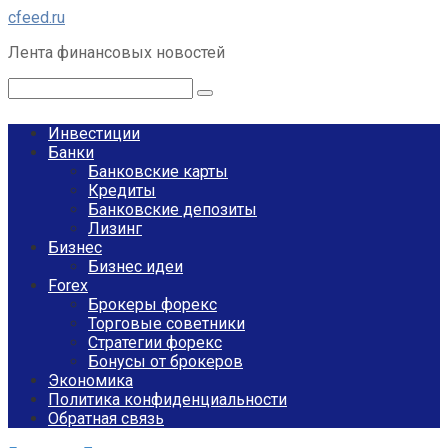
Перейти
cfeed.ru
к
Лента финансовых новостей
контенту
Поиск:
Инвестиции
Банки
Банковские карты
Кредиты
Банковские депозиты
Лизинг
Бизнес
Бизнес идеи
Forex
Брокеры форекс
Торговые советники
Стратегии форекс
Бонусы от брокеров
Экономика
Политика конфиденциальности
Обратная связь