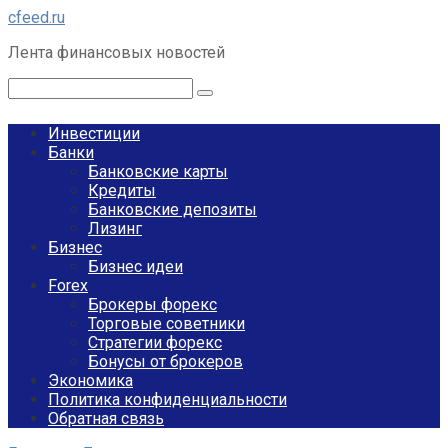
Перейти
cfeed.ru
к
Лента финансовых новостей
контенту
Поиск:
Инвестиции
Банки
Банковские карты
Кредиты
Банковские депозиты
Лизинг
Бизнес
Бизнес идеи
Forex
Брокеры форекс
Торговые советники
Стратегии форекс
Бонусы от брокеров
Экономика
Политика конфиденциальности
Обратная связь