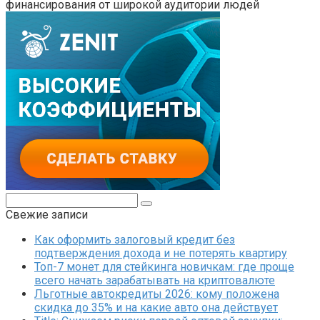
финансирования от широкой аудитории людей
Поиск:
Свежие записи
Как оформить залоговый кредит без
подтверждения дохода и не потерять квартиру
Топ-7 монет для стейкинга новичкам: где проще
всего начать зарабатывать на криптовалюте
Льготные автокредиты 2026: кому положена
скидка до 35% и на какие авто она действует