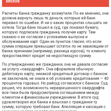
рисков
Расчеты банка гражданку возмутили. По ее мнению, она
должна вернуть лишь те деньги, которые ей банк
перевел по ошибке. И ни о каких процентах слышать не
хотела. Тогда банк пошел в суд, где показал бумагу,
которую подписала гражданка, получая карту. Там
сказано о ее согласии с условиями выпуска и
обслуживания карт. Один из пунктов гласил, что если
сумма операции превышает остаток по не зависящим от
банка причинам (например, разница курсов), то клиенту
предоставляют кредит на недостающую сумму.
По утверждению же гражданки, она не давала согласия
на услугу «овердрафт». Она оформляла обычную
дебетовую карту, никакой кредитный договор с банком
не заключала, не знала и об условиях кредитования — 40
процентов годовых. Но райсуд согласился с банком. Суд
решил, что возможность неразрешенного овердрафта
все-таки была предусмотрена соглашением между
клиентом и финансовым учреждением. В итоге суд
удовлетворил иск банка и взыскал с гражданки ту
сумму, которую требовал банк. Апелляция и кассация с