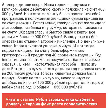
А теперь детали спора. Наша героиня получила в
крупном банке дебетовую карту и положила на счет 465
000 рублей. Но в этот момент у банка произошел сбой
программы, и положенная женщиной сумма пришла на
ее счет дважды. Естественно, гражданка тут же увидела
два сообщения банка и ту сумму, которая появилась на
ее счету. Обрадовалась и быстро сняла с карты все
деньги — больше 900 000 рублей. Банк, узнав о сбое,
оперативно отменил второе начисление . Но деньги уже
сняли. Карта клиентки ушла «в минус». И вот тогда
недостаток денег на счету банк оформил как
краткосрочный кредит под 40 процентов годовых. Год
была тишина , а потом она получила от банка «письмо
счастья». В нем — настоятельная просьба — погасить
долг.Вот только сумма этого долга за год выросла почти
на 200 тысяч рублей. То есть клиентка должна была
вернуть банку не только сумму, начисленную по
ошибке, но и почти 195 000 рублей процентов, которые
набежали за год. В общем — 658 000 рублей.
Читать статью
Рубль утром слегка слабеет к
доллару и евро на фоне роста геополитических