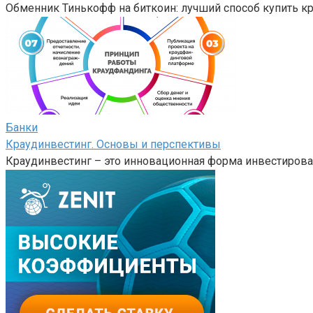
Обменник Тинькофф на биткоин: лучший способ купить 
Банки
Краудинвестинг. Основы и перспективы
Краудинвестинг – это инновационная форма инвестирова