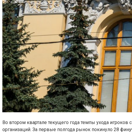
Во втором квартале текущего года темпы ухода игроков 
организаций. За первые полгода рынок покинуло 28 фину