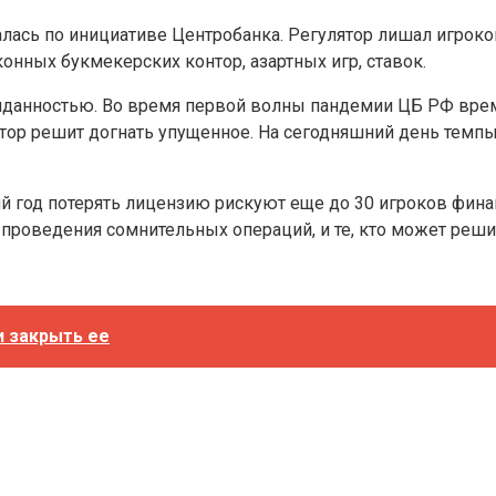
лась по инициативе Центробанка. Регулятор лишал игрок
онных букмекерских контор, азартных игр, ставок.
ожиданностью. Во время первой волны пандемии ЦБ РФ вр
лятор решит догнать упущенное. На сегодняшний день темп
 год потерять лицензию рискуют еще до 30 игроков финансо
роведения сомнительных операций, и те, кто может реши
и закрыть ее