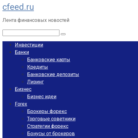
cfeed.ru
Перейти
к
Лента финансовых новостей
контенту
Поиск:
Инвестиции
Банки
Банковские карты
Кредиты
Банковские депозиты
Лизинг
Бизнес
Бизнес идеи
Forex
Брокеры форекс
Торговые советники
Стратегии форекс
Бонусы от брокеров