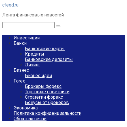
Перейти
cfeed.ru
к
Лента финансовых новостей
контенту
Поиск:
Инвестиции
Банки
Банковские карты
Кредиты
Банковские депозиты
Лизинг
Бизнес
Бизнес идеи
Forex
Брокеры форекс
Торговые советники
Стратегии форекс
Бонусы от брокеров
Экономика
Политика конфиденциальности
Обратная связь