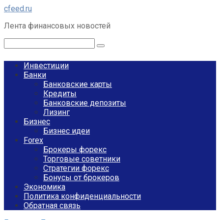
Перейти
cfeed.ru
к
Лента финансовых новостей
контенту
Поиск:
Инвестиции
Банки
Банковские карты
Кредиты
Банковские депозиты
Лизинг
Бизнес
Бизнес идеи
Forex
Брокеры форекс
Торговые советники
Стратегии форекс
Бонусы от брокеров
Экономика
Политика конфиденциальности
Обратная связь