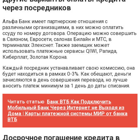
через посредников
Альфа Банк имеет партнерские отношения с
различными организациями, в них можно оплатить
ссуду по номеру договора. Операцию можно совершить
в Связном, Евросети, салонах Билайн и МТС, в
терминалах Элекснет. Также заемщик может
использовать платежные сервисы QIWI, Рапида,
Киберплат, Золотая Корона.
Каждый посредник устанавливает свою комиссию, она
будет находиться в рамках 0-3%. Как обещают, деньги
зачисляются в день совершения перевода, но лучше
вносить платеж минимум за 1 день до даты списания.
Читать статью
Банк ВТБ Как Подключить
Мобильный Банк Через Интернет не Выходя из
Дома | Карты платежной системы МИР от банка
ВТБ
Досрочное погашение кредита в