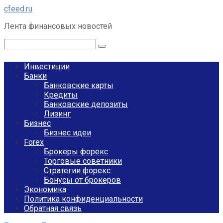
Перейти
cfeed.ru
к
Лента финансовых новостей
контенту
Поиск:
Инвестиции
Банки
Банковские карты
Кредиты
Банковские депозиты
Лизинг
Бизнес
Бизнес идеи
Forex
Брокеры форекс
Торговые советники
Стратегии форекс
Бонусы от брокеров
Экономика
Политика конфиденциальности
Обратная связь