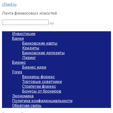
Перейти
cfeed.ru
к
Лента финансовых новостей
контенту
Поиск:
Инвестиции
Банки
Банковские карты
Кредиты
Банковские депозиты
Лизинг
Бизнес
Бизнес идеи
Forex
Брокеры форекс
Торговые советники
Стратегии форекс
Бонусы от брокеров
Экономика
Политика конфиденциальности
Обратная связь