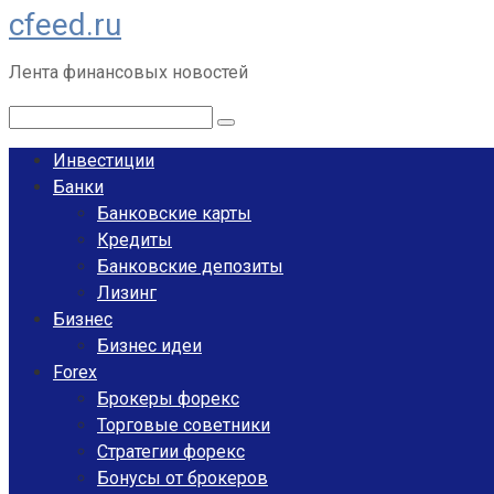
cfeed.ru
Перейти
к
Лента финансовых новостей
контенту
Поиск:
Инвестиции
Банки
Банковские карты
Кредиты
Банковские депозиты
Лизинг
Бизнес
Бизнес идеи
Forex
Брокеры форекс
Торговые советники
Стратегии форекс
Бонусы от брокеров