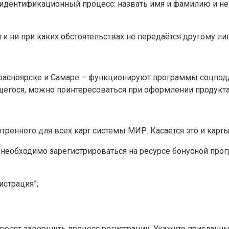
идентификационный процесс: назвать имя и фамилию и нек
и ни при каких обстоятельствах не передаётся другому лиц
расноярске и Самаре – функционируют программы соцподде
ащегося, можно поинтересоваться при оформлении продукта
тренного для всех карт системы МИР. Касается это и карт
еобходимо зарегистрироваться на ресурсе бонусной програм
истрация”;
зволят завершить процесс регистрации. Укажите присланны