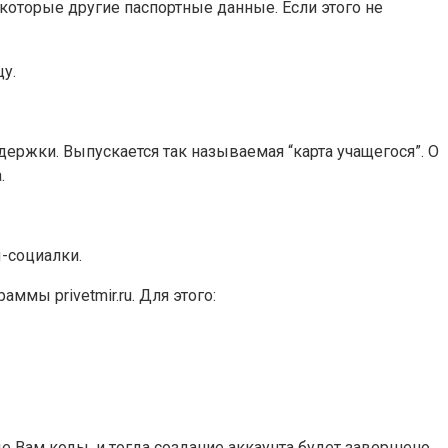
оторые другие паспортные данные. Если этого не
у.
ржки. Выпускается так называемая “карта учащегося”. О
.
ы-социалки.
мы privetmir.ru. Для этого:
е Вам коды, и тогда создание аккаунта будет завершено.