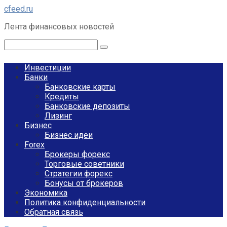
Перейти
cfeed.ru
к
Лента финансовых новостей
контенту
Поиск:
Инвестиции
Банки
Банковские карты
Кредиты
Банковские депозиты
Лизинг
Бизнес
Бизнес идеи
Forex
Брокеры форекс
Торговые советники
Стратегии форекс
Бонусы от брокеров
Экономика
Политика конфиденциальности
Обратная связь