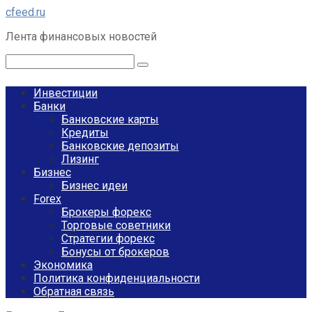
Перейти
cfeed.ru
к
Лента финансовых новостей
контенту
Поиск:
Инвестиции
Банки
Банковские карты
Кредиты
Банковские депозиты
Лизинг
Бизнес
Бизнес идеи
Forex
Брокеры форекс
Торговые советники
Стратегии форекс
Бонусы от брокеров
Экономика
Политика конфиденциальности
Обратная связь