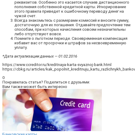
реквизитов. Особенно это касается случаев дистанционного
пополнения собственной кредитной карты. Игнорирование
этого правила приведет к ошибочному переводу денег на
чужой счет.
Всегда знакомьтесь с размерами комиссий и вносите сумму,
достаточную для их погашения. Отдавайте предпочтение тем
способам, при которых начисления совсем незначительны
либо отсутствуют вовсе.
Помните о льготном периоде. Своевременная компенсация
избавит вас от просрочки и штрафов за несвоевременную
уплату.
*Дата актуализации данных — 01.02.2016
https://www.ccreditor.ru/kreditnaya-karta-svyaznoj-bank.html
https://cbkg.ru/articles/kak_popolnit_kreditnuju_kartu_razlichnykh_bankov
0
Понравилась статья? Поделиться с друзьями:
Вам также может быть интересно
Банковские карты