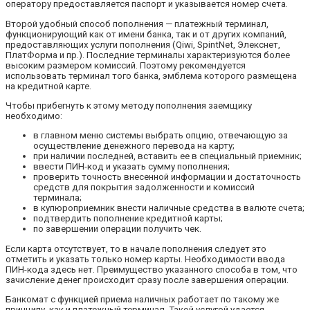
оператору предоставляется паспорт и указывается номер счета.
Второй удобный способ пополнения — платежный терминал,
функционирующий как от имени банка, так и от других компаний,
предоставляющих услуги пополнения (Qiwi, SpintNet, Элекснет,
ПлатФорма и пр.). Последние терминалы характеризуются более
высоким размером комиссий. Поэтому рекомендуется
использовать терминал того банка, эмблема которого размещена
на кредитной карте.
Чтобы прибегнуть к этому методу пополнения заемщику
необходимо:
в главном меню системы выбрать опцию, отвечающую за
осуществление денежного перевода на карту;
при наличии последней, вставить ее в специальный приемник;
ввести ПИН-код и указать сумму пополнения;
проверить точность внесенной информации и достаточность
средств для покрытия задолженности и комиссий
терминала;
в купюроприемник внести наличные средства в валюте счета;
подтвердить пополнение кредитной карты;
по завершении операции получить чек.
Если карта отсутствует, то в начале пополнения следует это
отметить и указать только номер карты. Необходимости ввода
ПИН-кода здесь нет. Преимущество указанного способа в том, что
зачисление денег происходит сразу после завершения операции.
Банкомат с функцией приема наличных работает по такому же
принципу, как и платежный терминал. Такой услугой удается