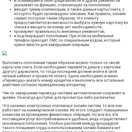
в появившемся окне среди выписок и других реквизитов
указывает на функцию, отвечающую за пополнение;
вводит сумму компенсации, а также данные карты/счета, с
которого будет произведено списание. Как правило, онлайн-
сервис построен таким образом, что клиенту
предоставляется возможность выбрать нужную карточку из
списка и вводить ее номер нет необходимости;
проверяет правильность внесенных реквизитов;
и подтверждает пополнение. При этом на мобильный
телефон приходит СМС со специальным кодом, который
нужно ввести для завершения операции.
Выполнить пополнение таким образом можно только со своей
карты или счета. Если необходимо перевести деньги с карточки
другого держателя, то тогда последний должен войти в свой
личный кабинет и провести оплату. Здесь необходимо в меню
«Переводы» указать номер кредитки и выполнить все остальные
действия согласно приведенному алгоритму.
Чек по завершении перевода система автоматически сохраняет в
архиве. Он всегда доступен для просмотра либо распечатки.
Что касаемо электронных платежных онлайн-систем, то все они
работают на коммерческой основе. Из этого следуют повышенные
комиссии за проведение финансовых операций. Но все же, эти
поставщики услуг востребованные и удобные, ведь осуществляют
мгновенные пополнения. Особых различий между процедурой
такого погашения ссуды и использованием онлайн-банкинга нет.