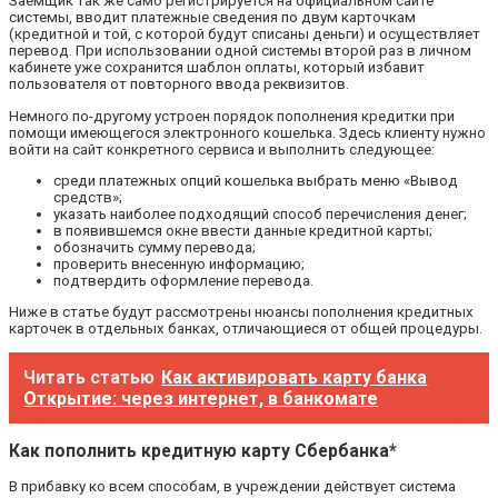
Заемщик так же само регистрируется на официальном сайте
системы, вводит платежные сведения по двум карточкам
(кредитной и той, с которой будут списаны деньги) и осуществляет
перевод. При использовании одной системы второй раз в личном
кабинете уже сохранится шаблон оплаты, который избавит
пользователя от повторного ввода реквизитов.
Немного по-другому устроен порядок пополнения кредитки при
помощи имеющегося электронного кошелька. Здесь клиенту нужно
войти на сайт конкретного сервиса и выполнить следующее:
среди платежных опций кошелька выбрать меню «Вывод
средств»;
указать наиболее подходящий способ перечисления денег;
в появившемся окне ввести данные кредитной карты;
обозначить сумму перевода;
проверить внесенную информацию;
подтвердить оформление перевода.
Ниже в статье будут рассмотрены нюансы пополнения кредитных
карточек в отдельных банках, отличающиеся от общей процедуры.
Читать статью
Как активировать карту банка
Открытие: через интернет, в банкомате
Как пополнить кредитную карту Сбербанка*
В прибавку ко всем способам, в учреждении действует система