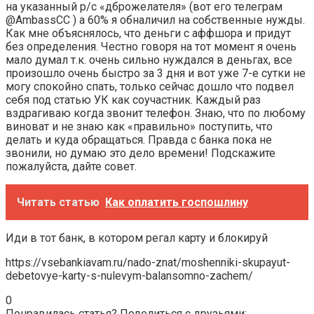
на указанный р/с «дброжелателя» (вот его телеграм
@AmbassCC ) а 60% я обналичил на собственные нужды.
Как мне объяснялось, что деньги с аффшора и придут
без определения. Честно говоря на тот момент я очень
мало думал т.к. очень сильно нуждался в деньгах, все
произошло очень быстро за 3 дня и вот уже 7-е сутки не
могу спокойно спать, только сейчас дошло что подвел
себя под статью УК как соучастник. Каждый раз
вздрагиваю когда звонит телефон. Знаю, что по любому
виноват и не знаю как «правильно» поступить, что
делать и куда обращаться. Правда с банка пока не
звонили, но думаю это дело времени! Подскажите
пожалуйста, дайте совет.
Читать статью
Как оплатить госпошлину
Иди в тот банк, в котором регал карту и блокируй
https://vsebankiavam.ru/nado-znat/moshenniki-skupayut-
debetovye-karty-s-nulevym-balansomno-zachem/
0
Понравилась статья? Поделиться с друзьями: