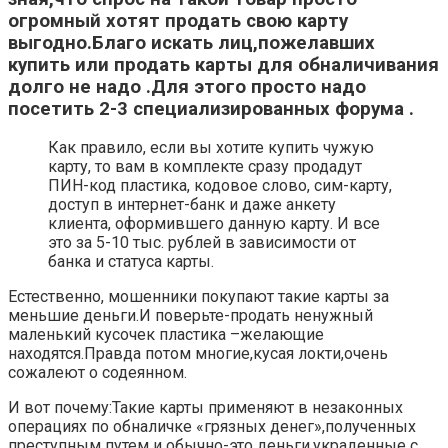
огромный хотят продать свою карту
выгодно.Благо искать лиц,пожелавших
купить или продать карты для обналичивания
долго не надо .Для этого просто надо
посетить 2-3 специализированных форума .
Как правило, если вы хотите купить чужую
карту, то вам в комплекте сразу продадут
ПИН-код пластика, кодовое слово, сим-карту,
доступ в интернет-банк и даже анкету
клиента, оформившего данную карту. И все
это за 5-10 тыс. рублей в зависимости от
банка и статуса карты.
Естественно, мошенники покупают такие карты за
меньшие деньги.И поверьте-продать ненужный
маленький кусочек пластика –желающие
находятся.Правда потом многие,кусая локти,очень
сожалеют о содеянном.
И вот почему:Такие карты применяют в незаконных
операциях по обналичке «грязных денег»,полученных
преступным путем и обычно-это деньги,украденные с