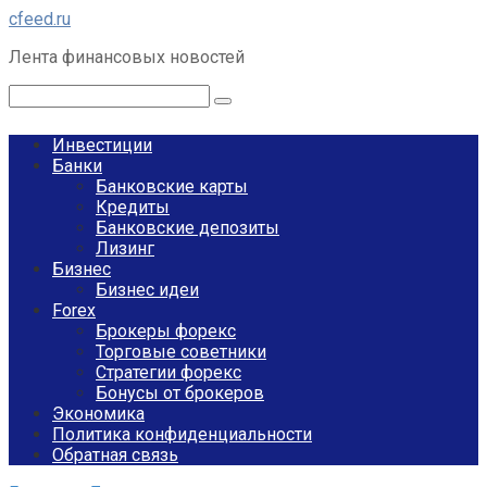
Перейти
cfeed.ru
к
Лента финансовых новостей
контенту
Поиск:
Инвестиции
Банки
Банковские карты
Кредиты
Банковские депозиты
Лизинг
Бизнес
Бизнес идеи
Forex
Брокеры форекс
Торговые советники
Стратегии форекс
Бонусы от брокеров
Экономика
Политика конфиденциальности
Обратная связь