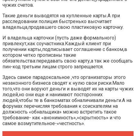
чужих счетов.
Такие деньги выводятся на купленные карты.А при
расследовании полиция быстренько высчитает
владельца,продавшего свою пластиковую карточку.
И владельца карточки (пусть даже формального)
привлекут,как соучастника.Каждый клиент при
получении карты,подписывает соглашение с банком,в
котором четко прописаны такие
обязательства:передавать свою карту,а так же сообщать
пин-код третьим лицам строго запрещается.
Здесь самое парадоксальное ,что организаторы этого
незаконного бизнеса сводят к нулю свои риски.Мало
того,что они воруют деньги и выводят их на карты чужих
людей,но они еще и нанимают посторонних
людей,чтобы те в банкоматах обналичивали деньги.А на
форумах перечисляя требования к соискателям на
должность «обнальщика» можно встретить такое
требование- как «анонимность»,»скрытность» и что
самое возмутительное-«честность».