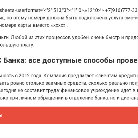
ets-userformat=’<"2":513,"3":<"1":0>,»12″:0>’> +7(916)777-
мс, по этому номеру должна быть подключена услуга смс-
номера карты вместо «хххх» .
ьги. Любой из этих процессов удобен, очень быстр и пре
большую плату.
 Банка: все доступные способы прове
ность с 2012 года. Компания предлагает клиентам креди
ать ровно столько заемных средств, сколько реально полу
егодня не составит труда: финансовое учреждение идет в
о при личном обращении в отделение банка, но и дистан
ы