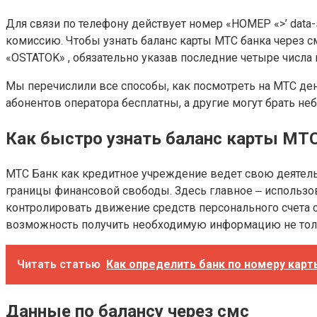
Для связи по телефону действует номер «НОМЕР «>’ data-she
комиссию. Чтобы узнать баланс карты МТС банка через с
«OSTATOK» , обязательно указав последние четыре числа 
Мы перечислили все способы, как посмотреть на МТС ден
абонентов оператора бесплатны, а другие могут брать не
Как быстро узнать баланс карты МТС
МТС Банк как кредитное учреждение ведет свою деятель
границы финансовой свободы. Здесь главное ‒ использов
контролировать движение средств персонального счета с
возможность получить необходимую информацию не тольк
Читать статью
Как определить банк по номеру карт
Данные по балансу через смс