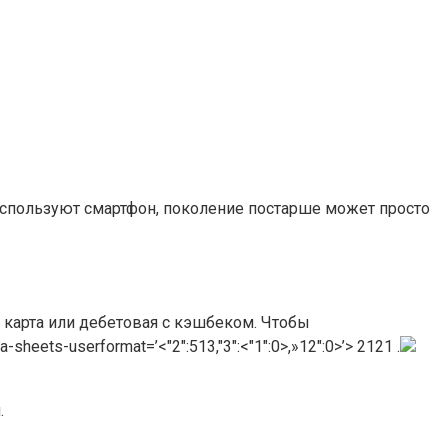
используют смартфон, поколение постарше может просто
 карта или дебетовая с кэшбеком. Чтобы
s-userformat=’<"2":513,"3":<"1":0>,»12″:0>’> 2121 .
.