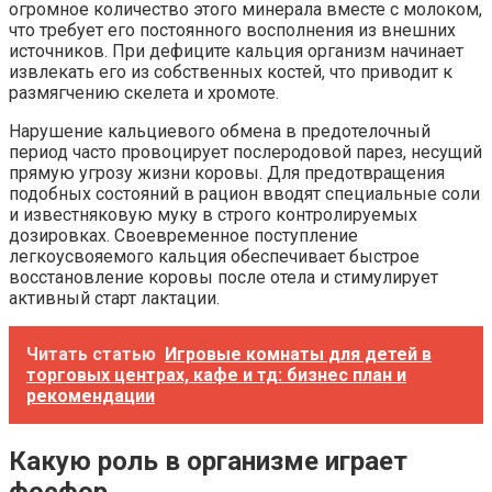
огромное количество этого минерала вместе с молоком,
что требует его постоянного восполнения из внешних
источников. При дефиците кальция организм начинает
извлекать его из собственных костей, что приводит к
размягчению скелета и хромоте.
Нарушение кальциевого обмена в предотелочный
период часто провоцирует послеродовой парез, несущий
прямую угрозу жизни коровы. Для предотвращения
подобных состояний в рацион вводят специальные соли
и известняковую муку в строго контролируемых
дозировках. Своевременное поступление
легкоусвояемого кальция обеспечивает быстрое
восстановление коровы после отела и стимулирует
активный старт лактации.
Читать статью
Игровые комнаты для детей в
торговых центрах, кафе и тд: бизнес план и
рекомендации
Какую роль в организме играет
фосфор