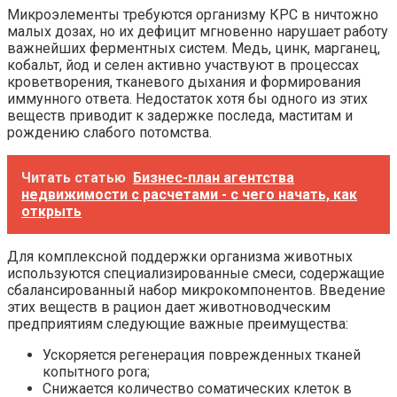
Микроэлементы требуются организму КРС в ничтожно
малых дозах, но их дефицит мгновенно нарушает работу
важнейших ферментных систем. Медь, цинк, марганец,
кобальт, йод и селен активно участвуют в процессах
кроветворения, тканевого дыхания и формирования
иммунного ответа. Недостаток хотя бы одного из этих
веществ приводит к задержке последа, маститам и
рождению слабого потомства.
Читать статью
Бизнес-план агентства
недвижимости с расчетами - с чего начать, как
открыть
Для комплексной поддержки организма животных
используются специализированные смеси, содержащие
сбалансированный набор микрокомпонентов. Введение
этих веществ в рацион дает животноводческим
предприятиям следующие важные преимущества:
Ускоряется регенерация поврежденных тканей
копытного рога;
Снижается количество соматических клеток в