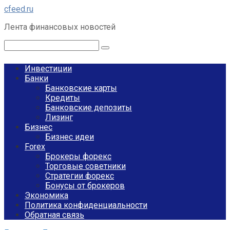
Перейти
cfeed.ru
к
Лента финансовых новостей
контенту
Поиск:
Инвестиции
Банки
Банковские карты
Кредиты
Банковские депозиты
Лизинг
Бизнес
Бизнес идеи
Forex
Брокеры форекс
Торговые советники
Стратегии форекс
Бонусы от брокеров
Экономика
Политика конфиденциальности
Обратная связь