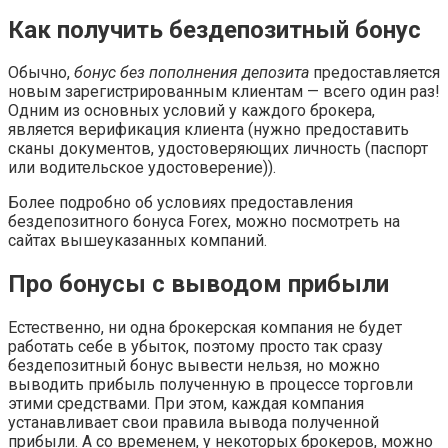
Как получить бездепозитный бонус
Обычно,
бонус без пополнения депозита
предоставляется
новым зарегистрированным клиентам — всего один раз!
Одним из основных условий у каждого брокера,
является верификация клиента (нужно предоставить
сканы документов, удостоверяющих личность (паспорт
или водительское удостоверение)).
Более подробно об условиях предоставления
бездепозитного бонуса Forex, можно посмотреть на
сайтах вышеуказанных компаний.
Про бонусы с выводом прибыли
Естественно, ни одна брокерская компания не будет
работать себе в убыток, поэтому просто так сразу
бездепозитный бонус вывести нельзя, но можно
выводить прибыль полученную в процессе торговли
этими средствами. При этом, каждая компания
устанавливает свои правила вывода полученной
прибыли. А со временем, у некоторых брокеров, можно