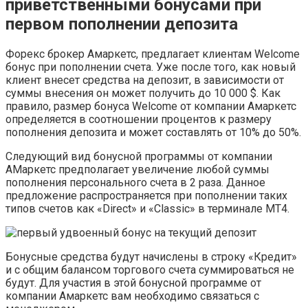
приветственными бонусами при
первом пополнении депозита
Форекс брокер Амаркетс, предлагает клиентам Welcome
бонус при пополнении счета. Уже после того, как новый
клиент внесет средства на депозит, в зависимости от
суммы внесения он может получить до 10 000 $. Как
правило, размер бонуса Welcome от компании Амаркетс
определяется в соотношении процентов к размеру
пополнения депозита и может составлять от 10% до 50%.
Следующий вид бонусной программы от компании
АМаркетс предполагает увеличение любой суммы
пополнения персонального счета в 2 раза. Данное
предложение распространяется при пополнении таких
типов счетов как «Direct» и «Classic» в терминале МТ4.
Бонусные средства будут начислены в строку «Кредит»
и с общим балансом торгового счета суммироваться не
будут. Для участия в этой бонусной программе от
компании Амаркетс вам необходимо связаться с