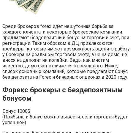
Среди брокеров forex идёт нешуточная борьба за
каждого клиента, и некоторые брокерские компании
предлагают бездепозитный бонус на торговый счёт, при
регистрации. Таким образом в ДЦ привлекаются
трейдеры, которые имеют возможность оценить работу
у брокера на реальном торговом счёте, а не на демо, не
внося на депозит ни копейки. Ведь, как многим
известно, демо счёт отличается от реального. Ниже,
список основных компаний, которые предлагают бонус
без депозита на Forex и бинарных опционах в 2020 году.
Форекс брокеры с бездепозитным
бонусом
Бонус 1000$
(Прибыль и бонус можно вывести, если торговля будет
успешной)
Регистрация без верификации , автоматическое