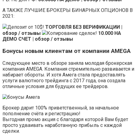
А ТАКЖЕ ЛУЧШИЕ БРОКЕРЫ БИНАРНЫХ ОПЦИОНОВ В
2021:
Депозит от 10$!
ТОРГОВЛЯ БЕЗ ВЕРИФИКАЦИИ |
обзор / отзывы
Копирование сделок!
10.000 НА
ДЕМО СЧЕТ | обзор / отзывы
Бонусы новым клиентам от компании AMEGA
Следующее место в обзоре заняла молодая брокерская
компания AMEGA. Компания стремительно развивается и
набирает обороты. И хотя Амега стала предоставлять
услуги валютного трейдинга с 2017 года, она создала
отличные условия для будущих ее трейдеров.
Брокер дарит 100% приветственный, за начальное
пополнение счёта и регистрацию!
Выгодная промо акция с благодаря которой Вам будет
просто удваивать наработанную прибыль с каждой
сделки.