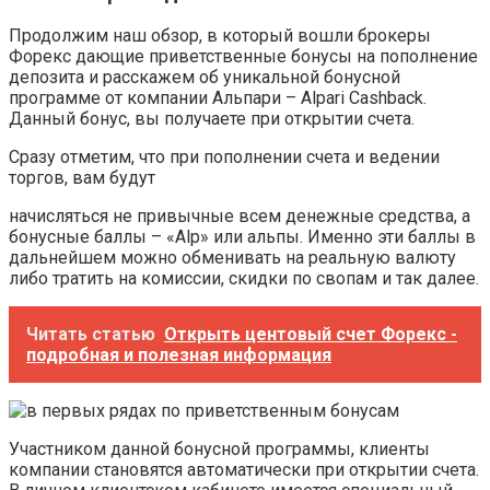
Продолжим наш обзор, в который вошли брокеры
Форекс дающие приветственные бонусы на пополнение
депозита и расскажем об уникальной бонусной
программе от компании Альпари – Alpari Cashback.
Данный бонус, вы получаете при открытии счета.
Сразу отметим, что при пополнении счета и ведении
торгов, вам будут
начисляться не привычные всем денежные средства, а
бонусные баллы – «Alp» или альпы. Именно эти баллы в
дальнейшем можно обменивать на реальную валюту
либо тратить на комиссии, скидки по свопам и так далее.
Читать статью
Открыть центовый счет Форекс -
подробная и полезная информация
Участником данной бонусной программы, клиенты
компании становятся автоматически при открытии счета.