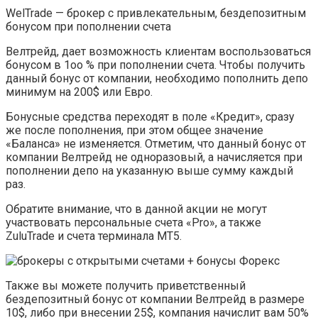
WelTrade — брокер с привлекательным, бездепозитным
бонусом при пополнении счета
Велтрейд, дает возможность клиентам воспользоваться
бонусом в 1оо % при пополнении счета. Чтобы получить
данный бонус от компании, необходимо пополнить депо
минимум на 200$ или Евро.
Бонусные средства переходят в поле «Кредит», сразу
же после пополнения, при этом общее значение
«Баланса» не изменяется. Отметим, что данный бонус от
компании Велтрейд не одноразовый, а начисляется при
пополнении депо на указанную выше сумму каждый
раз.
Обратите внимание, что в данной акции не могут
участвовать персональные счета «Pro», а также
ZuluTrade и счета терминала МТ5.
Также вы можете получить приветственный
бездепозитный бонус от компании Велтрейд в размере
10$, либо при внесении 25$, компания начислит вам 50%