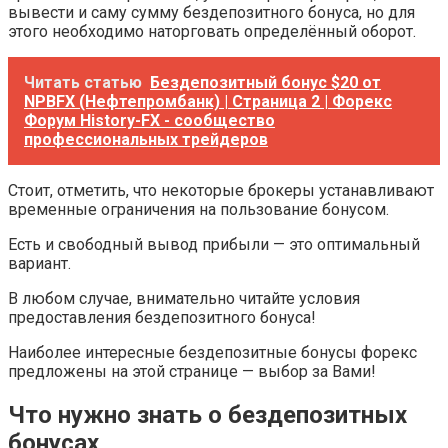
вывести и саму сумму бездепозитного бонуса, но для
этого необходимо наторговать определённый оборот.
Читать статью
Бездепозитный бонус $20 от
NPBFX (Нефтепромбанк) | Страница 2 | Форекс
Форум History-FX - сообщество
профессиональных трейдеров
Стоит, отметить, что некоторые брокеры устанавливают
временные ограничения на пользование бонусом.
Есть и свободный вывод прибыли — это оптимальный
вариант.
В любом случае, внимательно читайте условия
предоставления бездепозитного бонуса!
Наиболее интересные бездепозитные бонусы форекс
предложены на этой странице — выбор за Вами!
Что нужно знать о бездепозитных
бонусах