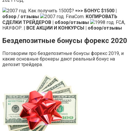
2021 ГОД:
2007 год. Как получить 1500$?
=>> БОНУС $1500 |
обзор / отзывы
2007 год. FinaCom.
КОПИРОВАТЬ
СДЕЛКИ ТРЕЙДЕРОВ | обзор/отзывы
1998 год. FCA,
НАУФОР. |
ВСЕ АКЦИИ И КОНКУРСЫ | обзор/отзывы
Бездепозитные бонусы форекс 2020
Поговорим про бездепозитные бонусы форекс 2019, и
какие основные брокеры дают реальный бонус на
депозит трейдера.