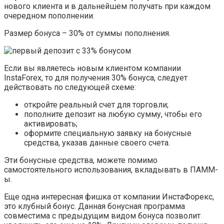
нового клиента и в дальнейшем получать при каждом
очередном пополнении.
Размер бонуса – 30% от суммы пополнения.
Если вы являетесь новым клиентом компании
InstaForex, то для получения 30% бонуса, следует
действовать по следующей схеме:
откройте реальный счет для торговли;
пополните депозит на любую сумму, чтобы его
активировать;
оформите специальную заявку на бонусные
средства, указав данные своего счета.
Эти бонусные средства, можете помимо
самостоятельного использования, вкладывать в ПАММ-
ы.
Еще одна интересная фишка от компании ИнстаФорекс,
это клубный бонус. Данная бонусная программа
совместима с предыдущим видом бонуса позволит