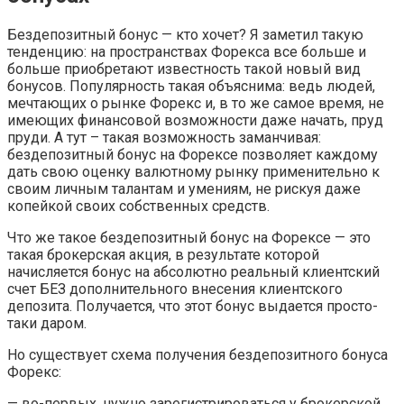
Бездепозитный бонус — кто хочет? Я заметил такую
тенденцию: на пространствах Форекса все больше и
больше приобретают известность такой новый вид
бонусов. Популярность такая объяснима: ведь людей,
мечтающих о рынке Форекс и, в то же самое время, не
имеющих финансовой возможности даже начать, пруд
пруди. А тут – такая возможность заманчивая:
бездепозитный бонус на Форексе позволяет каждому
дать свою оценку валютному рынку применительно к
своим личным талантам и умениям, не рискуя даже
копейкой своих собственных средств.
Что же такое бездепозитный бонус на Форексе — это
такая брокерская акция, в результате которой
начисляется бонус на абсолютно реальный клиентский
счет БЕЗ дополнительного внесения клиентского
депозита. Получается, что этот бонус выдается просто-
таки даром.
Но существует схема получения бездепозитного бонуса
Форекс:
— во-первых, нужно зарегистрироваться у брокерской