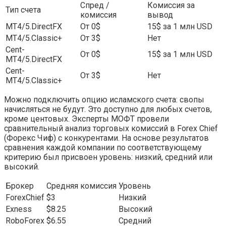
Спред /
Комиссия за
Тип счета
комиссия
вывод
MT4/5.DirectFX
От 0$
15$ за 1 млн USD
MT4/5.Classic+
От 3$
Нет
Сent-
От 0$
15$ за 1 млн USD
MT4/5.DirectFX
Сent-
От 3$
Нет
MT4/5.Classic+
Можно подключить опцию исламского счета: свопы
начисляться не будут. Это доступно для любых счетов,
кроме центовых. Эксперты МОФТ провели
сравнительный анализ торговых комиссий в Forex Chief
(Форекс Чиф) с конкурентами. На основе результатов
сравнения каждой компании по соответствующему
критерию был присвоен уровень: низкий, средний или
высокий.
Брокер
Средняя комиссия
Уровень
ForexChief
$3
Низкий
Exness
$8.25
Высокий
RoboForex
$6.55
Средний