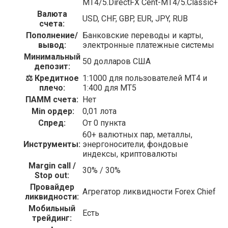
MT4/5.DirectFX Cent-MT4/5.Classic+
Валюта
USD, CHF, GBP, EUR, JPY, RUB
счета:
Пополнение/
Банковские переводы и карты,
вывод:
электронные платежные системы
Минимальный
50 долларов США
депозит:
⚖️ Кредитное
1:1000 для пользователей МТ4 и
плечо:
1:400 для МТ5
ПАММ счета:
Нет
️ Min ордер:
0,01 лота
Спред:
От 0 пункта
60+ валютных пар, металлы,
Инструменты:
энергоносители, фондовые
индексы, криптовалюты
Margin call /
30% / 30%
Stop out:
Провайдер
Агрегатор ликвидности Forex Chief
ликвидности:
Мобильный
Есть
трейдинг: