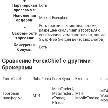
➕
Партнерская
Есть
программа:
Исполнение
Market Еxecution
ордеров:
Есть торговля криптовалютами,
⭐
разрешен скальпинг и торговля с
Особенности
использованием советников, опция
торговли:
Swap-free (не для центовых счетов)
Конкурсы и
Есть
бонусы:
Сравнение ForexChief с другими
брокерами
ForexChief
RoboForex
Forex4you
Exness
Inst
MetaTrader4,
MT4
Торговая
MetaTrader5,
MT4,
MT4
WebT
платформа
cTrader,
MobileTrading
Mobi
RTrader