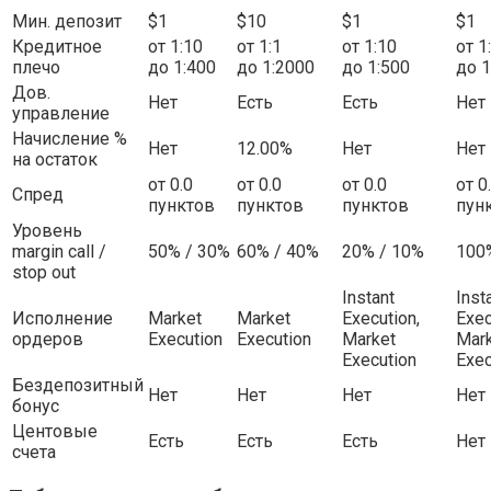
Мин. депозит
$1
$10
$1
$1
Кредитное
от 1:10
от 1:1
от 1:10
от 1
плечо
до 1:400
до 1:2000
до 1:500
до 1
Дов.
Нет
Есть
Есть
Нет
управление
Начисление %
Нет
12.00%
Нет
Нет
на остаток
от 0.0
от 0.0
от 0.0
от 0
Спред
пунктов
пунктов
пунктов
пун
Уровень
margin call /
50% / 30%
60% / 40%
20% / 10%
100
stop out
Instant
Inst
Исполнение
Market
Market
Execution,
Exec
ордеров
Execution
Execution
Market
Mar
Execution
Exec
Бездепозитный
Нет
Нет
Нет
Нет
бонус
Центовые
Есть
Есть
Есть
Нет
счета