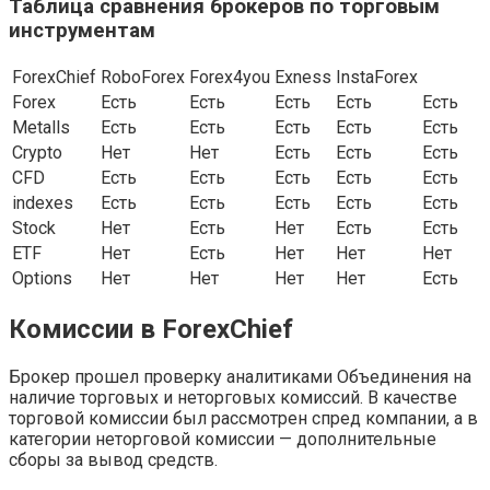
Таблица сравнения брокеров по торговым
инструментам
ForexChief
RoboForex
Forex4you
Exness
InstaForex
Forex
Есть
Есть
Есть
Есть
Есть
Metalls
Есть
Есть
Есть
Есть
Есть
Crypto
Нет
Нет
Есть
Есть
Есть
CFD
Есть
Есть
Есть
Есть
Есть
indexes
Есть
Есть
Есть
Есть
Есть
Stock
Нет
Есть
Нет
Есть
Есть
ETF
Нет
Есть
Нет
Нет
Нет
Options
Нет
Нет
Нет
Нет
Есть
Комиссии в ForexChief
Брокер прошел проверку аналитиками Объединения на
наличие торговых и неторговых комиссий. В качестве
торговой комиссии был рассмотрен спред компании, а в
категории неторговой комиссии — дополнительные
сборы за вывод средств.