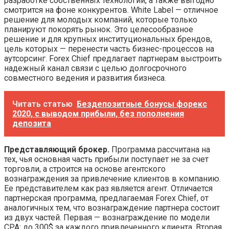
разработке собственных технологий, а также выгодно
смотрится на фоне конкурентов. White Label — отличное
решение для молодых компаний, которые только
планируют покорять рынок. Это целесообразное
решение и для крупных институциональных брендов,
цель которых — перенести часть бизнес-процессов на
аутсорсинг. Forex Chief предлагает партнерам выстроить
надежный канал связи с целью долгосрочного
совместного ведения и развития бизнеса.
Читать статью
Бездепозитные бонусы форекс
2020, с выводом прибыли, без пополнения
депозита
Представляющий брокер.
Программа рассчитана на
тех, чья основная часть прибыли поступает не за счет
торговли, а строится на основе агентского
вознаграждения за привлечение клиентов в компанию.
Ее представителем как раз является агент. Отличается
партнерская программа, предлагаемая Forex Chief, от
аналогичных тем, что вознаграждение партнера состоит
из двух частей. Первая — вознаграждение по модели
CPA: до 300$ за каждого привлеченного клиента. Вторая