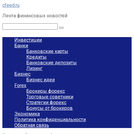
Перейти
cfeed.ru
к
Лента финансовых новостей
контенту
Поиск:
Инвестиции
Банки
Банковские карты
Кредиты
Банковские депозиты
Лизинг
Бизнес
Бизнес идеи
Forex
Брокеры форекс
Торговые советники
Стратегии форекс
Бонусы от брокеров
Экономика
Политика конфиденциальности
Обратная связь