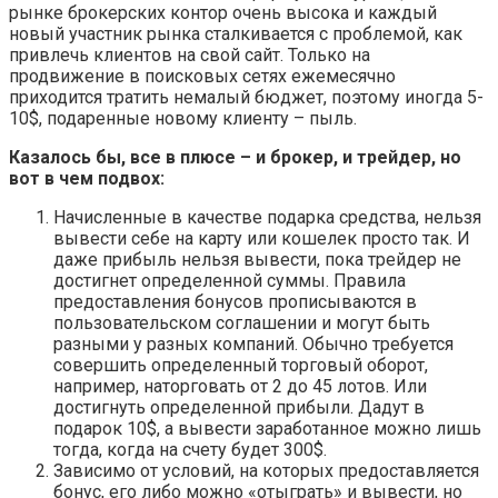
рынке брокерских контор очень высока и каждый
новый участник рынка сталкивается с проблемой, как
привлечь клиентов на свой сайт. Только на
продвижение в поисковых сетях ежемесячно
приходится тратить немалый бюджет, поэтому иногда 5-
10$, подаренные новому клиенту – пыль.
Казалось бы, все в плюсе – и брокер, и трейдер, но
вот в чем подвох:
Начисленные в качестве подарка средства, нельзя
вывести себе на карту или кошелек просто так. И
даже прибыль нельзя вывести, пока трейдер не
достигнет определенной суммы. Правила
предоставления бонусов прописываются в
пользовательском соглашении и могут быть
разными у разных компаний. Обычно требуется
совершить определенный торговый оборот,
например, наторговать от 2 до 45 лотов. Или
достигнуть определенной прибыли. Дадут в
подарок 10$, а вывести заработанное можно лишь
тогда, когда на счету будет 300$.
Зависимо от условий, на которых предоставляется
бонус, его либо можно «отыграть» и вывести, но