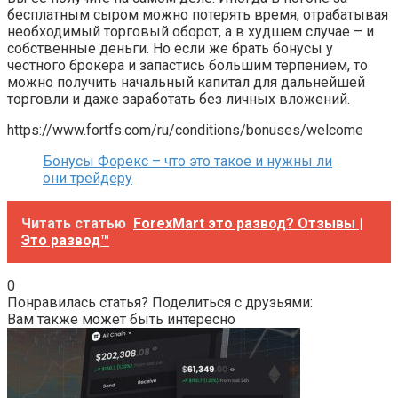
бесплатным сыром можно потерять время, отрабатывая
необходимый торговый оборот, а в худшем случае – и
собственные деньги. Но если же брать бонусы у
честного брокера и запастись большим терпением, то
можно получить начальный капитал для дальнейшей
торговли и даже заработать без личных вложений.
https://www.fortfs.com/ru/conditions/bonuses/welcome
Бонусы Форекс – что это такое и нужны ли
они трейдеру
Читать статью
ForexMart это развод? Отзывы |
Это развод™
0
Понравилась статья? Поделиться с друзьями:
Вам также может быть интересно