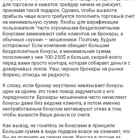
для торговли и кажется, трейдер ничем не рискует,
принимая такой подарок. Однако, чтобы вывести
прибыль чаще всего требуется пополнить торговый счет
на минимальную сумму. Якобы для верификации
пользователя. Часто огромными бездепозитными
бонусами заманивают себе клиентов не брокеры, а
обычные «кухни» – мошенники. Поэтому, будьте
осторожны! Если компания обещает большие
бездепозитные бонусы, а минимальная сумма
пополнения у нее 100-250$ и больше, скорей всего
перед вами просто контора, которая собирает деньги с
доверчивых лохов. Увы, черные брокеры на рынке
Форекс, отнюдь не редкость.
К слову, если брокер неустанно навязывает бонусы
один за одним, это тоже повод задуматься о его
порядочности. Брокеры-мошенники часто начисляют
бонусы даже без ведома клиента, а потом именно
неотработанным бонусом мотивируют отказ в том,
чтобы вывести Ваши деньги со счета.
Как вывод, не гонитесь за бонусами в принципе.
Большая сумма в виде подарка вовсе не означает, что
Вы ее получите на самом деле. Иногда в погоне за