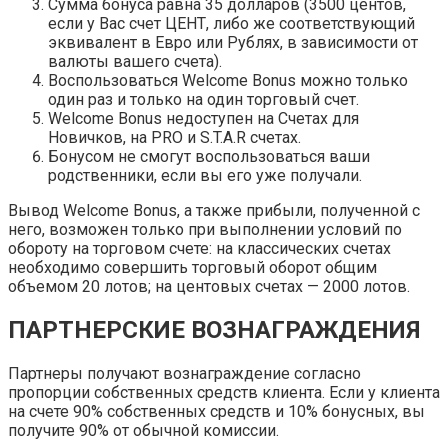
Сумма бонуса равна 35 долларов (3500 центов,
если у Вас счет ЦЕНТ, либо же соответствующий
эквивалент в Евро или Рублях, в зависимости от
валюты вашего счета).
Воспользоваться Welcome Bonus можно только
один раз и только на один торговый счет.
Welcome Bonus недоступен на Счетах для
Новичков, на PRO и S.T.A.R счетах.
Бонусом не смогут воспользоваться ваши
родственники, если вы его уже получали.
Вывод Welcome Bonus, а также прибыли, полученной с
него, возможен только при выполнении условий по
обороту на торговом счете: на классических счетах
необходимо совершить торговый оборот общим
объемом 20 лотов; на центовых счетах — 2000 лотов.
ПАРТНЕРСКИЕ ВОЗНАГРАЖДЕНИЯ
Партнеры получают вознаграждение согласно
пропорции собственных средств клиента. Если у клиента
на счете 90% собственных средств и 10% бонусных, вы
получите 90% от обычной комиссии.