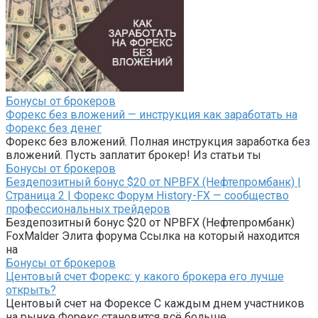
Бонусы от брокеров
Форекс без вложений — инструкция как заработать на
Форекс без денег
Форекс без вложений. Полная инструкция заработка без
вложений. Пусть заплатит брокер! Из статьи ты
Бонусы от брокеров
Бездепозитный бонус $20 от NPBFX (Нефтепромбанк) |
Страница 2 | Форекс Форум History-FX — сообщество
профессиональных трейдеров
Бездепозитный бонус $20 от NPBFX (Нефтепромбанк)
FoxMalder Элита форума Ссылка на который находится
на
Бонусы от брокеров
Центовый счет Форекс: у какого брокера его лучше
открыть?
Центовый счет на Форексе С каждым днем участников
на рынке Форекс становится всё больше.