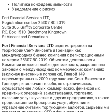
Политика конфиденциальности
Уведомление о рисках
Fort Financial Services LTD,
Registration number 25307 BC 2019
Suite 305, Griffith Corporate Centre
P.O. Box 1510, Beachmont Kingstown
St Vincent and Grenadines
Fort Financial Services LTD
зарегистрирован на
территории Сент-Винсента и Гренадин как
международная бизнес-компания с регистрационным
номером 25307 BC 2019. Объектом деятельности
Компании является любая деятельность, разрешенная
Законом о международных коммерческих компаниях
(включая внесенные поправки), Главой 149
пересмотренных в 2009 году законов Сент-Винсента и
Гренадин, и включает в себя, не ограничиваясь,
осуществление любых коммерческих, финансовых,
кредитных операций, заимствования, торговлю,
оказание услуг и участие в других предприятиях, а также
предоставление брокерских услуг, обучение и
управление счетами, торгующими валютой, сырьевыми