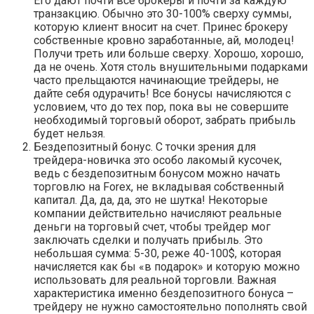
Его дают почти все брокеры и почти за каждую
транзакцию. Обычно это 30-100% сверху суммы,
которую клиент вносит на счет. Принес брокеру
собственные кровно заработанные, ай, молодец!
Получи треть или больше сверху. Хорошо, хорошо,
да не очень. Хотя столь внушительными подарками
часто прельщаются начинающие трейдеры, не
дайте себя одурачить! Все бонусы начисляются с
условием, что до тех пор, пока вы не совершите
необходимый торговый оборот, забрать прибыль
будет нельзя.
Бездепозитный бонус. С точки зрения для
трейдера-новичка это особо лакомый кусочек,
ведь с бездепозитным бонусом можно начать
торговлю на Forex, не вкладывая собственный
капитал. Да, да, да, это не шутка! Некоторые
компании действительно начисляют реальные
деньги на торговый счет, чтобы трейдер мог
заключать сделки и получать прибыль. Это
небольшая сумма: 5-30, реже 40-100$, которая
начисляется как бы «в подарок» и которую можно
использовать для реальной торговли. Важная
характеристика именно бездепозитного бонуса –
трейдеру не нужно самостоятельно пополнять свой