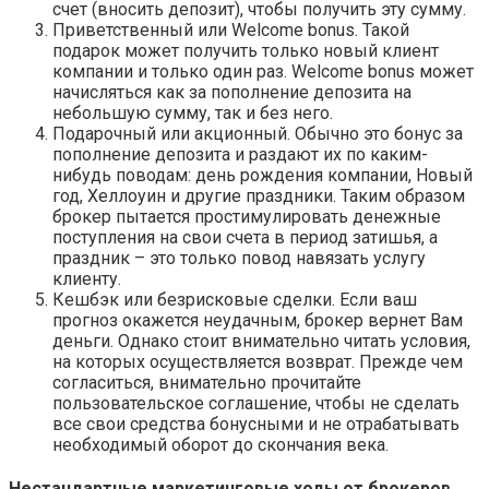
счет (вносить депозит), чтобы получить эту сумму.
Приветственный или Welcome bonus. Такой
подарок может получить только новый клиент
компании и только один раз. Welcome bonus может
начисляться как за пополнение депозита на
небольшую сумму, так и без него.
Подарочный или акционный. Обычно это бонус за
пополнение депозита и раздают их по каким-
нибудь поводам: день рождения компании, Новый
год, Хеллоуин и другие праздники. Таким образом
брокер пытается простимулировать денежные
поступления на свои счета в период затишья, а
праздник – это только повод навязать услугу
клиенту.
Кешбэк или безрисковые сделки. Если ваш
прогноз окажется неудачным, брокер вернет Вам
деньги. Однако стоит внимательно читать условия,
на которых осуществляется возврат. Прежде чем
согласиться, внимательно прочитайте
пользовательское соглашение, чтобы не сделать
все свои средства бонусными и не отрабатывать
необходимый оборот до скончания века.
Нестандартные маркетинговые ходы от брокеров