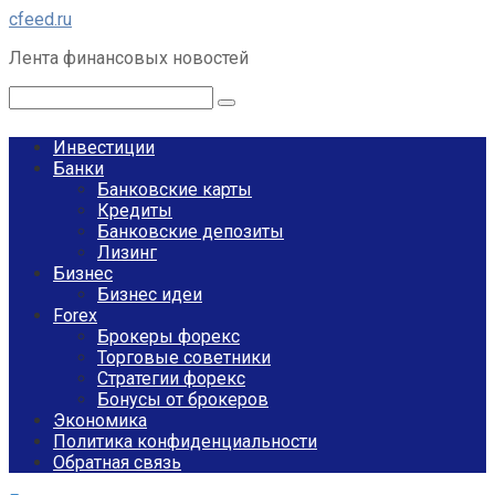
Перейти
cfeed.ru
к
Лента финансовых новостей
контенту
Поиск:
Инвестиции
Банки
Банковские карты
Кредиты
Банковские депозиты
Лизинг
Бизнес
Бизнес идеи
Forex
Брокеры форекс
Торговые советники
Стратегии форекс
Бонусы от брокеров
Экономика
Политика конфиденциальности
Обратная связь