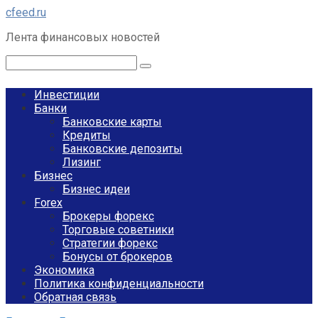
Перейти
cfeed.ru
к
Лента финансовых новостей
контенту
Поиск:
Инвестиции
Банки
Банковские карты
Кредиты
Банковские депозиты
Лизинг
Бизнес
Бизнес идеи
Forex
Брокеры форекс
Торговые советники
Стратегии форекс
Бонусы от брокеров
Экономика
Политика конфиденциальности
Обратная связь