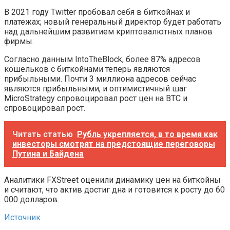
В 2021 году Twitter пробовал себя в биткойнах и
платежах; новый генеральный директор будет работать
над дальнейшим развитием криптовалютных планов
фирмы.
Согласно данным IntoTheBlock, более 87% адресов
кошельков с биткойнами теперь являются
прибыльными. Почти 3 миллиона адресов сейчас
являются прибыльными, и оптимистичный шаг
MicroStrategy спровоцировал рост цен на BTC и
спровоцировал рост.
Читать статью
Рубль укрепляется, в то время как
инвесторы смотрят на предстоящие переговоры
Путина и Байдена
Аналитики FXStreet оценили динамику цен на биткойны
и считают, что актив достиг дна и готовится к росту до 60
000 долларов.
Источник