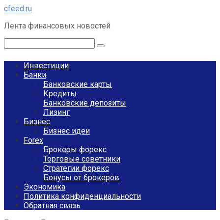
Перейти
cfeed.ru
к
Лента финансовых новостей
контенту
Поиск:
Инвестиции
Банки
Банковские карты
Кредиты
Банковские депозиты
Лизинг
Бизнес
Бизнес идеи
Forex
Брокеры форекс
Торговые советники
Стратегии форекс
Бонусы от брокеров
Экономика
Политика конфиденциальности
Обратная связь