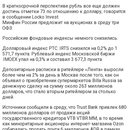
В краткосрочной перспективе рубль все еще должен
достичь отметки 73 по отношению к доллару, говорится
в сообщении Locko Invest.
Минфин России предложит на аукционах в среду три
ОФЗ.
Российские фондовые индексы немного снизились.
Долларовый индекс РТС .IRTS снизился на 0,2% до 1
571,7 пункта. Рублевый индекс Московской биржи
.IMOEX упал на 0,3% и составил 3 677,3 пункта.
Депозитарные расписки в ритейлере «Лента» выросли
более чем на 2% за день в Москве после того, как он
объявил о приобретении супермаркетов Billa Russia за
денежную сделку на сумму около 263 миллионов
долларов, что стало вторым ритейлером за столько
дней.
Источники сообщили в среду, что Trust Bank привлек 680
миллионов долларов от продажи акций
государственного кредитора VTB VTBR.MM, в то время
как миноритарные акционеры интернет-магазина Ozon
собирались продать почти 6 миллионов ADR в рамках