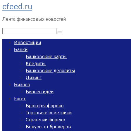
cfeed.ru
Перейти
к
Лента финансовых новостей
контенту
Поиск:
Инвестиции
Банки
Банковские карты
Кредиты
Банковские депозиты
Лизинг
Бизнес
Бизнес идеи
Forex
Брокеры форекс
Торговые советники
Стратегии форекс
Бонусы от брокеров