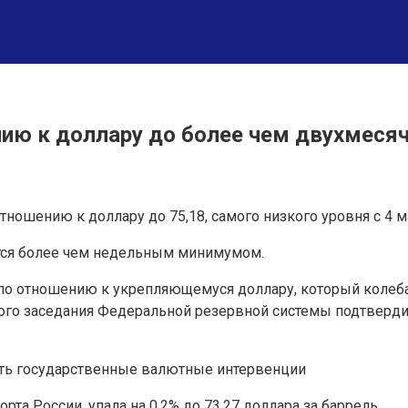
нию к доллару до более чем двухмеся
отношению к доллару до 75,18, самого низкого уровня с 4 м
яется более чем недельным минимумом.
 по отношению к укрепляющемуся доллару, который колеб
ого заседания Федеральной резервной системы подтвердил
вать государственные валютные интервенции
рта России, упала на 0,2% до 73,27 доллара за баррель.