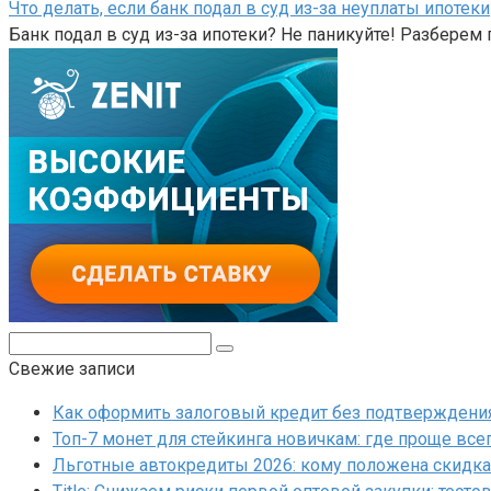
Что делать, если банк подал в суд из-за неуплаты ипотеки
Банк подал в суд из-за ипотеки? Не паникуйте! Разберем 
Поиск:
Свежие записи
Как оформить залоговый кредит без подтверждения 
Топ-7 монет для стейкинга новичкам: где проще все
Льготные автокредиты 2026: кому положена скидка 