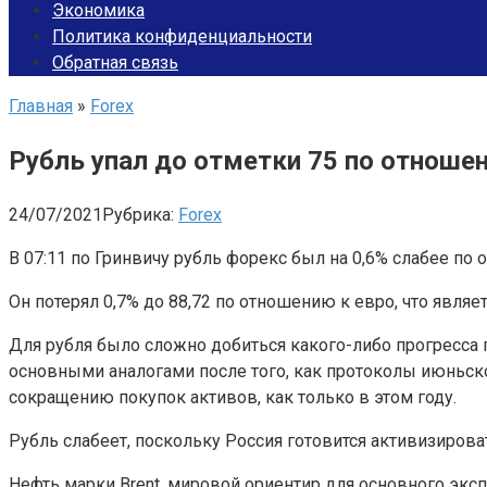
Экономика
Политика конфиденциальности
Обратная связь
Главная
»
Forex
Рубль упал до отметки 75 по отноше
24/07/2021
Рубрика:
Forex
В 07:11 по Гринвичу рубль форекс был на 0,6% слабее по 
Он потерял 0,7% до 88,72 по отношению к евро, что явл
Для рубля было сложно добиться какого-либо прогресса
основными аналогами после того, как протоколы июньск
сокращению покупок активов, как только в этом году.
Рубль слабеет, поскольку Россия готовится активизиро
Нефть марки Brent, мировой ориентир для основного экспо