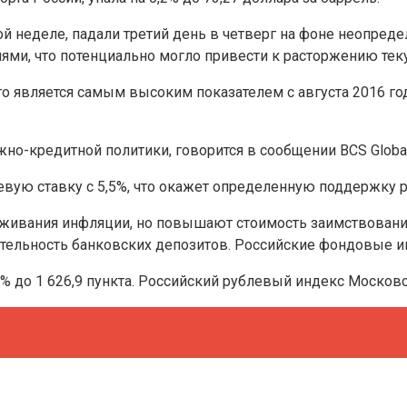
той неделе, падали третий день в четверг на фоне неопре
ми, что потенциально могло привести к расторжению тек
то является самым высоким показателем с августа 2016 го
но-кредитной политики, говорится в сообщении BCS Global
евую ставку с 5,5%, что окажет определенную поддержку 
живания инфляции, но повышают стоимость заимствований
ельность банковских депозитов. Российские фондовые и
 до 1 626,9 пункта. Российский рублевый индекс Московско