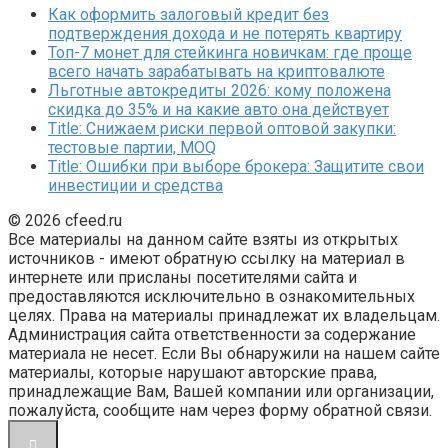
Как оформить залоговый кредит без
подтверждения дохода и не потерять квартиру
Топ-7 монет для стейкинга новичкам: где проще
всего начать зарабатывать на криптовалюте
Льготные автокредиты 2026: кому положена
скидка до 35% и на какие авто она действует
Title: Снижаем риски первой оптовой закупки:
тестовые партии, MOQ
Title: Ошибки при выборе брокера: Защитите свои
инвестиции и средства
© 2026 cfeed.ru
Все материалы на данном сайте взяты из открытых
источников - имеют обратную ссылку на материал в
интернете или присланы посетителями сайта и
предоставляются исключительно в ознакомительных
целях. Права на материалы принадлежат их владельцам.
Администрация сайта ответственности за содержание
материала не несет. Если Вы обнаружили на нашем сайте
материалы, которые нарушают авторские права,
принадлежащие Вам, Вашей компании или организации,
пожалуйста, сообщите нам через форму обратной связи.