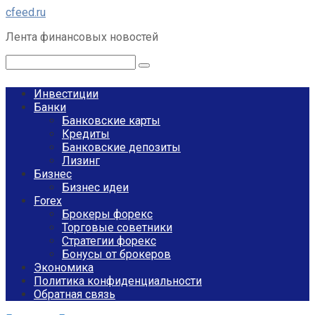
Перейти
cfeed.ru
к
Лента финансовых новостей
контенту
Поиск:
Инвестиции
Банки
Банковские карты
Кредиты
Банковские депозиты
Лизинг
Бизнес
Бизнес идеи
Forex
Брокеры форекс
Торговые советники
Стратегии форекс
Бонусы от брокеров
Экономика
Политика конфиденциальности
Обратная связь