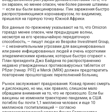
он заразен, но менее опасен, чем более ранние штаммы
— если вы были вакцинированы. Пик заражения быстро
распространяющимся коронавирусом, по-видимому,
пришелся на горячую точку Южной Африки.
Все данные по-прежнему указывают на то, что Omicron
гораздо менее опасен, чем предыдущие волны,
несмотря на его чрезвычайную передаточную
способность, — пишут люди из Bespoke Investment Group,
— с незначительными угрозами для вакцинированных
или ранее инфицированных людей и очень короткими
эпидемическими кривыми, которые быстро сгорают ».
План президента Джо Байдена по распространению
недавно утвержденных противовирусных таблеток от
Pfizer (тикер: PFE) и Merck (MRK) должен предотвратить
повторение прошлогодних переполнений больниц.
Рынок заслуживает празднования. Ковид принес смерть
и дислокацию, но мы, как правило, слишком мало
обращаем внимания на то, что не произошло. Если бы
вакцины не изменили траекторию пандемии, в США
погибло бы почти 1,1 миллиона человек и еще 10
миллионов госпитализаций — согласно