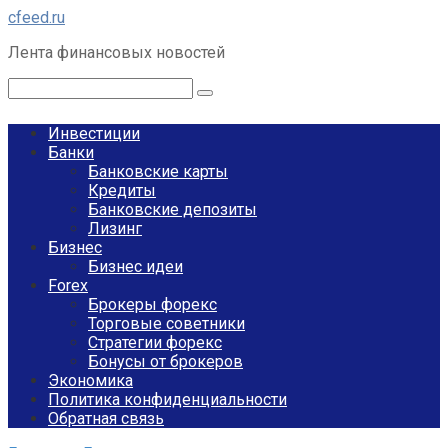
Перейти
cfeed.ru
к
Лента финансовых новостей
контенту
Поиск:
Инвестиции
Банки
Банковские карты
Кредиты
Банковские депозиты
Лизинг
Бизнес
Бизнес идеи
Forex
Брокеры форекс
Торговые советники
Стратегии форекс
Бонусы от брокеров
Экономика
Политика конфиденциальности
Обратная связь