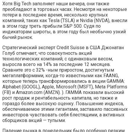
Хотя Big Tech заполняет наши вечера, они также
преобладают в торговых часах. Несмотря на некоторые
потери в последнее время, несколько крупных
компаний, таких как Tesla (TSLA) и Nvidia (NVDA), внесли
в этом году треть прибыли S&P 500. Судя по
индикаторам широты, в этом году был необычно узкий
бычий рынок.
Стратегический эксперт Credit Suisse в США Джонатан
Голуб отмечает, что совокупность акций
технологических компаний, с одинаковым весом,
выросла всего на 14% за последние 12 месяцев.
Сравните это с 32% -ным приростом, достигнутым
мегаплатформами, когда-то известными как FAANG,
которые теперь трансформировались в акции GAMMA:
Alphabet (GOOGL), Apple, Microsoft (MSFT), Meta Platforms
(FB) и Amazon.com (AMZN). ). ГАММА показали высокий
рост продаж и рентабельность капитала, но также и
гораздо более высокую оценку. Повышение индекса,
обеспечиваемое этими гигантами, заставило пассивных
инвесторов чувствовать себя блестящими, а активных
сборщиков акций — тупыми.
Падение рынка в понедельник было особенно резким