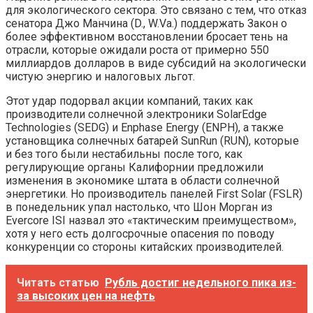
для экологического сектора. Это связано с тем, что отказ
сенатора Джо Манчина (D., W.Va.) поддержать Закон о
более эффективном восстановлении бросает тень на
отрасли, которые ожидали роста от примерно 550
миллиардов долларов в виде субсидий на экологически
чистую энергию и налоговых льгот.
Этот удар подорвал акции компаний, таких как
производители солнечной электроники SolarEdge
Technologies (SEDG) и Enphase Energy (ENPH), а также
установщика солнечных батарей SunRun (RUN), которые
и без того были нестабильны после того, как
регулирующие органы Калифорнии предложили
изменения в экономике штата в области солнечной
энергетики. Но производитель панелей First Solar (FSLR)
в понедельник упал настолько, что Шон Морган из
Evercore ISI назвал это «тактическим преимуществом»,
хотя у него есть долгосрочные опасения по поводу
конкуренции со стороны китайских производителей.
Читать статью
Рубль достиг недельного пика из-
за высоких цен на нефть