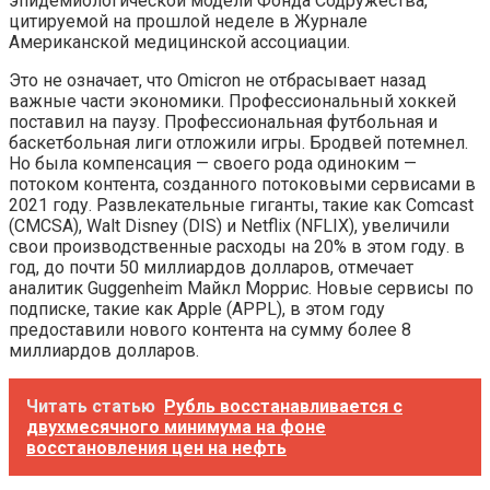
эпидемиологической модели Фонда Содружества,
цитируемой на прошлой неделе в Журнале
Американской медицинской ассоциации.
Это не означает, что Omicron не отбрасывает назад
важные части экономики. Профессиональный хоккей
поставил на паузу. Профессиональная футбольная и
баскетбольная лиги отложили игры. Бродвей потемнел.
Но была компенсация — своего рода одиноким —
потоком контента, созданного потоковыми сервисами в
2021 году. Развлекательные гиганты, такие как Comcast
(CMCSA), Walt Disney (DIS) и Netflix (NFLIX), увеличили
свои производственные расходы на 20% в этом году. в
год, до почти 50 миллиардов долларов, отмечает
аналитик Guggenheim Майкл Моррис. Новые сервисы по
подписке, такие как Apple (APPL), в этом году
предоставили нового контента на сумму более 8
миллиардов долларов.
Читать статью
Рубль восстанавливается с
двухмесячного минимума на фоне
восстановления цен на нефть