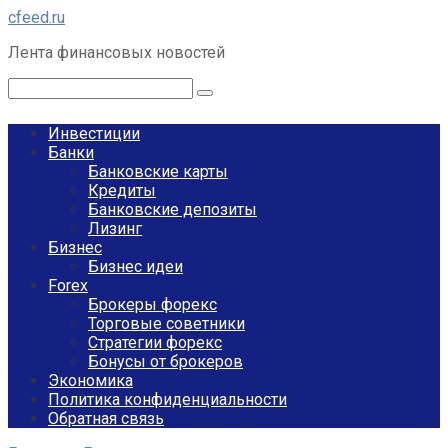
Перейти
cfeed.ru
к
Лента финансовых новостей
контенту
Поиск:
Инвестиции
Банки
Банковские карты
Кредиты
Банковские депозиты
Лизинг
Бизнес
Бизнес идеи
Forex
Брокеры форекс
Торговые советники
Стратегии форекс
Бонусы от брокеров
Экономика
Политика конфиденциальности
Обратная связь