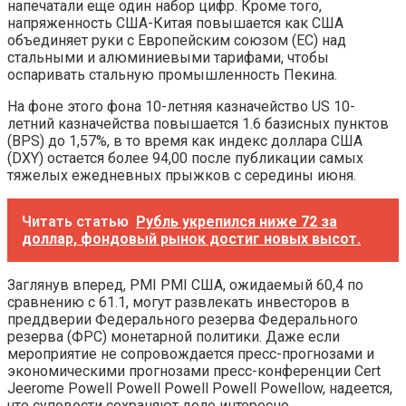
напечатали еще один набор цифр. Кроме того,
напряженность США-Китая повышается как США
объединяет руки с Европейским союзом (ЕС) над
стальными и алюминиевыми тарифами, чтобы
оспаривать стальную промышленность Пекина.
На фоне этого фона 10-летняя казначейство US 10-
летний казначейства повышается 1.6 базисных пунктов
(BPS) до 1,57%, в то время как индекс доллара США
(DXY) остается более 94,00 после публикации самых
тяжелых ежедневных прыжков с середины июня.
Читать статью
Рубль укрепился ниже 72 за
доллар, фондовый рынок достиг новых высот.
Заглянув вперед, PMI PMI США, ожидаемый 60,4 по
сравнению с 61.1, могут развлекать инвесторов в
преддверии Федерального резерва Федерального
резерва (ФРС) монетарной политики. Даже если
мероприятие не сопровождается пресс-прогнозами и
экономическими прогнозами пресс-конференции Cert
Jeerome Powell Powell Powell Powell Powellow, надеется,
что суповости сохраняют дело интересно.