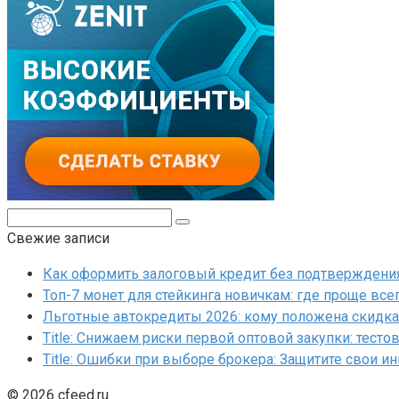
Поиск:
Свежие записи
Как оформить залоговый кредит без подтверждения 
Топ-7 монет для стейкинга новичкам: где проще все
Льготные автокредиты 2026: кому положена скидка 
Title: Снижаем риски первой оптовой закупки: тесто
Title: Ошибки при выборе брокера: Защитите свои и
© 2026 cfeed.ru