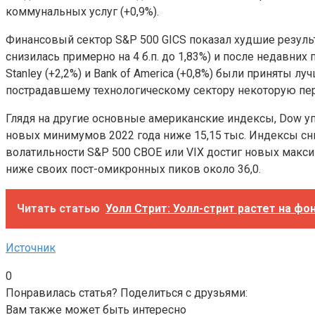
коммунальных услуг (+0,9%).
Финансовый сектор S&P 500 GICS показал худшие результ
снизилась примерно на 4 б.п. до 1,83%) и после недавних
Stanley (+2,2%) и Bank of America (+0,8%) были приняты 
пострадавшему технологическому сектору некоторую пер
Глядя на другие основные американские индексы, Dow упал
новых минимумов 2022 года ниже 15,15 тыс. Индексы сниз
волатильности S&P 500 CBOE или VIX достиг новых максиму
ниже своих пост-омикронных пиков около 36,0.
Читать статью
Уолл Стрит: Уолл-стрит растет на 
Источник
0
Понравилась статья? Поделиться с друзьями:
Вам также может быть интересно