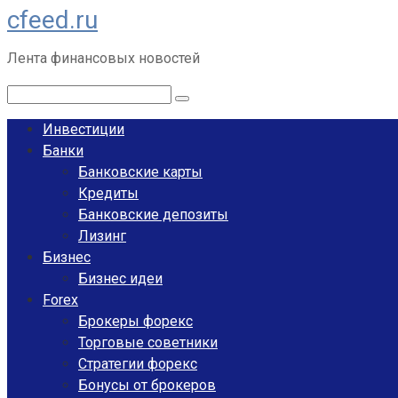
cfeed.ru
Перейти
к
Лента финансовых новостей
контенту
Поиск:
Инвестиции
Банки
Банковские карты
Кредиты
Банковские депозиты
Лизинг
Бизнес
Бизнес идеи
Forex
Брокеры форекс
Торговые советники
Стратегии форекс
Бонусы от брокеров