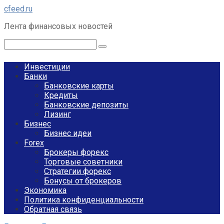
Перейти
cfeed.ru
к
Лента финансовых новостей
контенту
Поиск:
Инвестиции
Банки
Банковские карты
Кредиты
Банковские депозиты
Лизинг
Бизнес
Бизнес идеи
Forex
Брокеры форекс
Торговые советники
Стратегии форекс
Бонусы от брокеров
Экономика
Политика конфиденциальности
Обратная связь