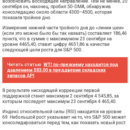
возобновить восходящее направление. Тем не менее, 20
сентября он, наконец, пробил 50-DMA, обнаружив
консолидацию около области 4300–4500, которая
показала тройное дно.
Измерение нижней части тройного дна до «линии шеи»
(если это можно было бы так назвать) составляет 186,46
пункта, что в сумме с максимумом 23 сентября на
уровне 4465,40, ставит цифру 4651,86 в качестве
следующей цели роста для S&P 500. .
Читать статью
WTI по-прежнему находится под
давлением $83,00 в преддверии складских
запасов API
В результате нисходящей коррекции первой
поддержкой станет максимум 2 сентября 4 545,85, за
которым последует максимум 23 сентября 4 465,40.
Индекс относительной силы (RSI) находится на уровне
69. Небольшой рост указывает на то, что S&P 500 может
консолидироваться перед тем, как показать новый рост.