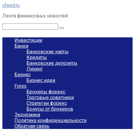
Перейти
cfeed.ru
к
Лента финансовых новостей
контенту
Поиск:
Инвестиции
Банки
Банковские карты
Кредиты
Банковские депозиты
Лизинг
Бизнес
Бизнес идеи
Forex
Брокеры форекс
Торговые советники
Стратегии форекс
Бонусы от брокеров
Экономика
Политика конфиденциальности
Обратная связь