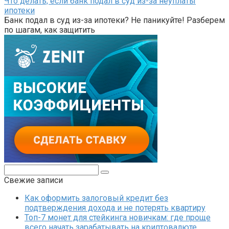
Что делать, если банк подал в суд из-за неуплаты
ипотеки
Банк подал в суд из-за ипотеки? Не паникуйте! Разберем
по шагам, как защитить
Поиск:
Свежие записи
Как оформить залоговый кредит без
подтверждения дохода и не потерять квартиру
Топ-7 монет для стейкинга новичкам: где проще
всего начать зарабатывать на криптовалюте