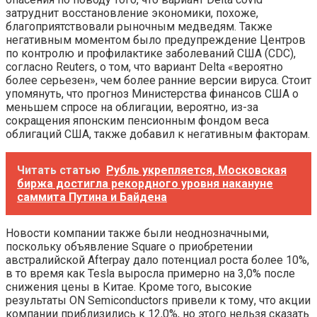
затруднит восстановление экономики, похоже,
благоприятствовали рыночным медведям. Также
негативным моментом было предупреждение Центров
по контролю и профилактике заболеваний США (CDC),
согласно Reuters, о том, что вариант Delta «вероятно
более серьезен», чем более ранние версии вируса. Стоит
упомянуть, что прогноз Министерства финансов США о
меньшем спросе на облигации, вероятно, из-за
сокращения японским пенсионным фондом веса
облигаций США, также добавил к негативным факторам.
Читать статью
Рубль укрепляется, Московская
биржа достигла рекордного уровня накануне
саммита Путина и Байдена
Новости компании также были неоднозначными,
поскольку объявление Square о приобретении
австралийской Afterpay дало потенциал роста более 10%,
в то время как Tesla выросла примерно на 3,0% после
снижения цены в Китае. Кроме того, высокие
результаты ON Semiconductors привели к тому, что акции
компании приблизились к 12,0%, но этого нельзя сказать