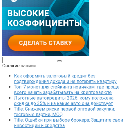
Поиск:
Свежие записи
Как оформить залоговый кредит без
подтверждения дохода и не потерять квартиру
Топ-7 монет для стейкинга новичкам: где проще
всего начать зарабатывать на криптовалюте
Льготные автокредиты 2026: кому положена
скидка до 35% и на какие авто она действует
Title: Снижаем риски первой оптовой закупки:
тестовые партии, MOQ
Title: Ошибки при выборе брокера: Защитите свои
инвестиции и средства