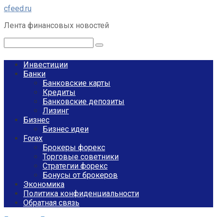
Перейти
cfeed.ru
к
Лента финансовых новостей
контенту
Поиск:
Инвестиции
Банки
Банковские карты
Кредиты
Банковские депозиты
Лизинг
Бизнес
Бизнес идеи
Forex
Брокеры форекс
Торговые советники
Стратегии форекс
Бонусы от брокеров
Экономика
Политика конфиденциальности
Обратная связь