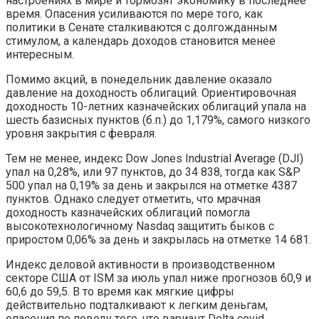
настроениях в мире и тормозят экономику в последнее
время. Опасения усиливаются по мере того, как
политики в Сенате сталкиваются с долгожданным
стимулом, а календарь доходов становится менее
интересным.
Помимо акций, в понедельник давление оказало
давление на доходность облигаций. Ориентировочная
доходность 10-летних казначейских облигаций упала на
шесть базисных пунктов (б.п.) до 1,179%, самого низкого
уровня закрытия с февраля.
Тем не менее, индекс Dow Jones Industrial Average (DJI)
упал на 0,28%, или 97 пунктов, до 34 838, тогда как S&P
500 упал на 0,19% за день и закрылся на отметке 4387
пунктов. Однако следует отметить, что мрачная
доходность казначейских облигаций помогла
высокотехнологичному Nasdaq защитить быков с
приростом 0,06% за день и закрылась на отметке 14 681.
Индекс деловой активности в производственном
секторе США от ISM за июль упал ниже прогнозов 60,9 и
60,6 до 59,5. В то время как мягкие цифры
действительно подталкивают к легким деньгам,
опасения по поводу того, что вариант Delta covid