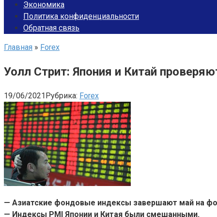
Экономика
Политика конфиденциальности
Обратная связь
Главная
»
Forex
Уолл Стрит: Япония и Китай проверя
19/06/2021
Рубрика:
Forex
— Азиатские фондовые индексы завершают май на фо
— Индексы PMI Японии и Китая были смешанными.