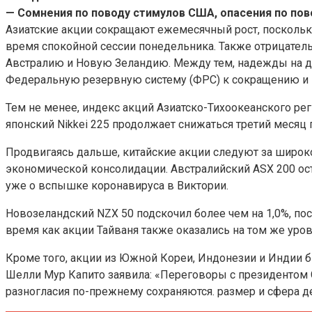
— Сомнения по поводу стимулов США, опасения по пов
Азиатские акции сокращают ежемесячный рост, поскольк
время спокойной сессии понедельника. Также отрицател
Австралию и Новую Зеландию. Между тем, надежды на д
Федеральную резервную систему (ФРС) к сокращению и 
Тем не менее, индекс акций Азиатско-Тихоокеанского ре
японский Nikkei 225 продолжает снижаться третий месяц 
Продвигаясь дальше, китайские акции следуют за широк
экономической консолидации. Австралийский ASX 200 ос
уже о вспышке коронавируса в Виктории.
Новозеландский NZX 50 подскочил более чем на 1,0%, по
время как акции Тайваня также оказались на том же уро
Кроме того, акции из Южной Кореи, Индонезии и Индии б
Шелли Мур Капито заявила: «Переговоры с президентом 
разногласия по-прежнему сохраняются. размер и сфера де