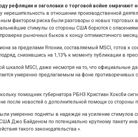
оду рефляции и заголовки о торговой войне омрачают н
у нерешительность в отношении производственной деятел
ьным фактором риска были разговоры о новых торговых в
альнейшие стимулы со стороны США борются с опасениям
проверке рыночных быков к концу оптимистичного месяц
гиона за пределами Японии, составляемый MSCI, готов к с
подряд, снизившись на 1,13% к моменту публикации в прес
ой шкалой MSCI, даже несмотря на то, что официальные д
тается умеренно предлагаемым на фоне противоречивых св
скольку помощник губернатора РБНЗ Кристиан Хоксби сигна
вне после новостей о дополнительной помощи со стороны п
ыли умеренно подняты в надежде на усиление стимулов со
США Джо Байденом по потенциально крупному пакету инве
йствия такого законодательства ».