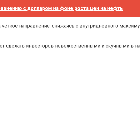
равнению с долларом на фоне роста цен на нефть
 четкое направление, снижаясь с внутридневного максиму
т сделать инвесторов невежественными и скучными в нач
.