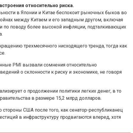
астроения относительно риска.
ьности в Японии и Китае беспокоит рыночных быков во
ойнах между Китаем и его западным другом, включая
и по поводу более высокой инфляции, подталкивающих
а.
окращению трехмесячного нисходящего тренда, тогда как
се.
анные PMI вызвали сомнения относительно
едений о склонности к риску и экономике, не говоря
лизирует о продолжении политики легких денег, в то
равительства в размере 15,2 млрд долларов.
 стороны США после того, как сенатор-республиканец
стиций в инфраструктуру продвигаются вперед, хотя