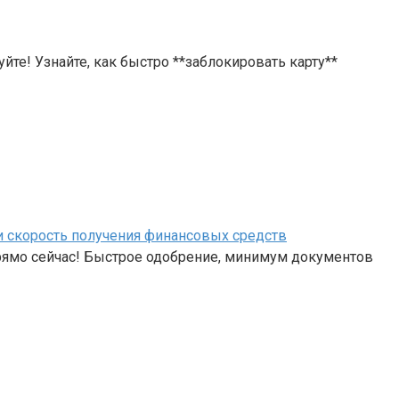
йте! Узнайте, как быстро **заблокировать карту**
 и скорость получения финансовых средств
рямо сейчас! Быстрое одобрение, минимум документов