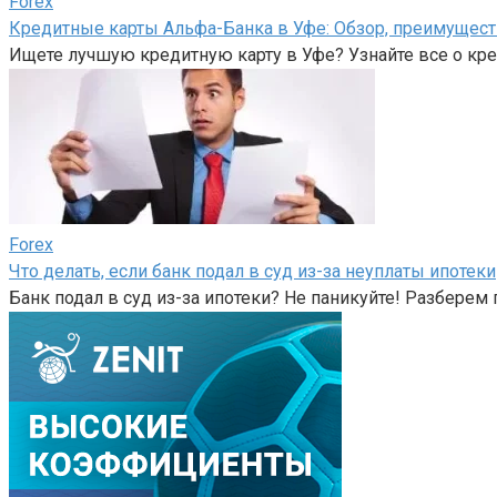
Forex
Кредитные карты Альфа-Банка в Уфе: Обзор, преимущест
Ищете лучшую кредитную карту в Уфе? Узнайте все о кре
Forex
Что делать, если банк подал в суд из-за неуплаты ипотеки
Банк подал в суд из-за ипотеки? Не паникуйте! Разберем 