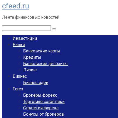
cfeed.ru
Перейти
к
Лента финансовых новостей
контенту
Поиск:
Инвестиции
Банки
Банковские карты
Кредиты
Банковские депозиты
Лизинг
Бизнес
Бизнес идеи
Forex
Брокеры форекс
Торговые советники
Стратегии форекс
Бонусы от брокеров