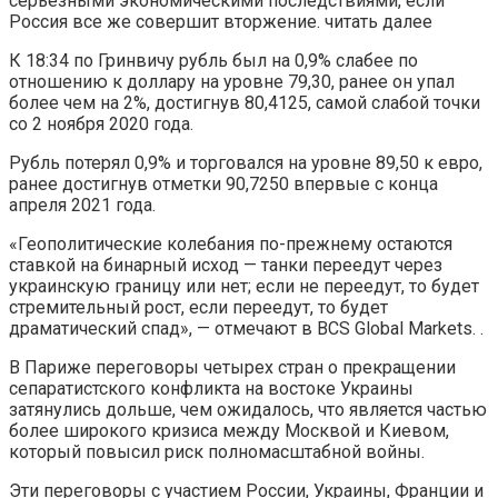
серьезными экономическими последствиями, если
Россия все же совершит вторжение. читать далее
К 18:34 по Гринвичу рубль был на 0,9% слабее по
отношению к доллару на уровне 79,30, ранее он упал
более чем на 2%, достигнув 80,4125, самой слабой точки
со 2 ноября 2020 года.
Рубль потерял 0,9% и торговался на уровне 89,50 к евро,
ранее достигнув отметки 90,7250 впервые с конца
апреля 2021 года.
«Геополитические колебания по-прежнему остаются
ставкой на бинарный исход — танки переедут через
украинскую границу или нет; если не переедут, то будет
стремительный рост, если переедут, то будет
драматический спад», — отмечают в BCS Global Markets. .
В Париже переговоры четырех стран о прекращении
сепаратистского конфликта на востоке Украины
затянулись дольше, чем ожидалось, что является частью
более широкого кризиса между Москвой и Киевом,
который повысил риск полномасштабной войны.
Эти переговоры с участием России, Украины, Франции и