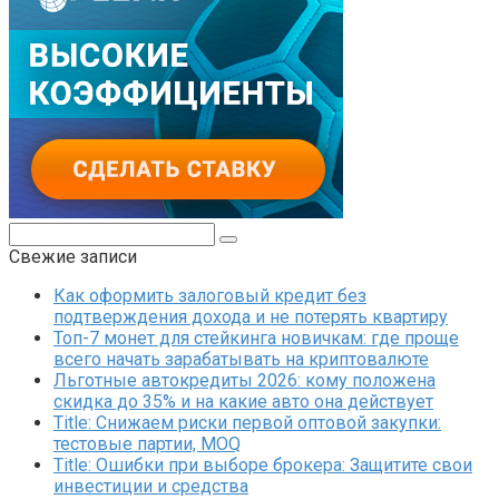
Поиск:
Свежие записи
Как оформить залоговый кредит без
подтверждения дохода и не потерять квартиру
Топ-7 монет для стейкинга новичкам: где проще
всего начать зарабатывать на криптовалюте
Льготные автокредиты 2026: кому положена
скидка до 35% и на какие авто она действует
Title: Снижаем риски первой оптовой закупки:
тестовые партии, MOQ
Title: Ошибки при выборе брокера: Защитите свои
инвестиции и средства