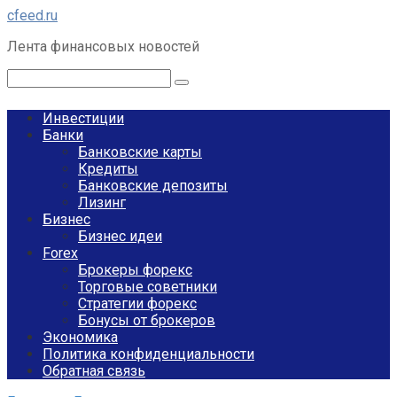
Перейти
cfeed.ru
к
Лента финансовых новостей
контенту
Поиск:
Инвестиции
Банки
Банковские карты
Кредиты
Банковские депозиты
Лизинг
Бизнес
Бизнес идеи
Forex
Брокеры форекс
Торговые советники
Стратегии форекс
Бонусы от брокеров
Экономика
Политика конфиденциальности
Обратная связь