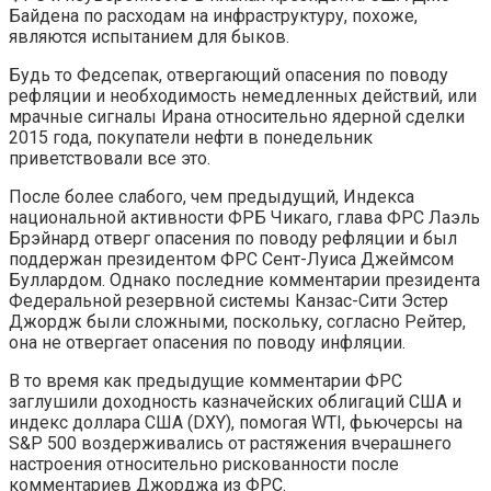
Байдена по расходам на инфраструктуру, похоже,
являются испытанием для быков.
Будь то Федсепак, отвергающий опасения по поводу
рефляции и необходимость немедленных действий, или
мрачные сигналы Ирана относительно ядерной сделки
2015 года, покупатели нефти в понедельник
приветствовали все это.
После более слабого, чем предыдущий, Индекса
национальной активности ФРБ Чикаго, глава ФРС Лаэль
Брэйнард отверг опасения по поводу рефляции и был
поддержан президентом ФРС Сент-Луиса Джеймсом
Буллардом. Однако последние комментарии президента
Федеральной резервной системы Канзас-Сити Эстер
Джордж были сложными, поскольку, согласно Рейтер,
она не отвергает опасения по поводу инфляции.
В то время как предыдущие комментарии ФРС
заглушили доходность казначейских облигаций США и
индекс доллара США (DXY), помогая WTI, фьючерсы на
S&P 500 воздерживались от растяжения вчерашнего
настроения относительно рискованности после
комментариев Джорджа из ФРС.