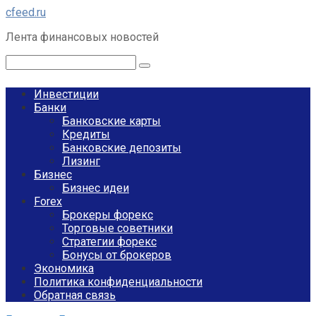
Перейти
cfeed.ru
к
Лента финансовых новостей
контенту
Поиск:
Инвестиции
Банки
Банковские карты
Кредиты
Банковские депозиты
Лизинг
Бизнес
Бизнес идеи
Forex
Брокеры форекс
Торговые советники
Стратегии форекс
Бонусы от брокеров
Экономика
Политика конфиденциальности
Обратная связь