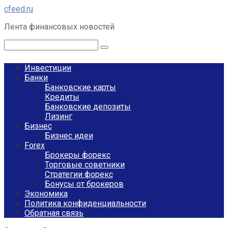
Перейти
cfeed.ru
к
Лента финансовых новостей
контенту
Поиск:
Инвестиции
Банки
Банковские карты
Кредиты
Банковские депозиты
Лизинг
Бизнес
Бизнес идеи
Forex
Брокеры форекс
Торговые советники
Стратегии форекс
Бонусы от брокеров
Экономика
Политика конфиденциальности
Обратная связь