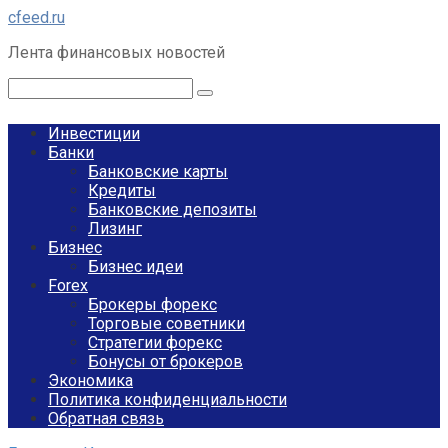
Перейти
cfeed.ru
к
Лента финансовых новостей
контенту
Поиск:
Инвестиции
Банки
Банковские карты
Кредиты
Банковские депозиты
Лизинг
Бизнес
Бизнес идеи
Forex
Брокеры форекс
Торговые советники
Стратегии форекс
Бонусы от брокеров
Экономика
Политика конфиденциальности
Обратная связь