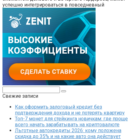
успешно интегрироваться в повседневный
Поиск:
Свежие записи
Как оформить залоговый кредит без
подтверждения дохода и не потерять квартиру
Топ-7 монет для стейкинга новичкам: где проще
всего начать зарабатывать на криптовалюте
Льготные автокредиты 2026: кому положена
скидка до 35% и на какие авто она действует