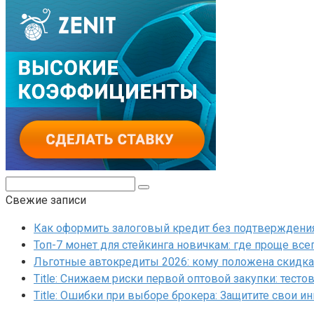
Поиск:
Свежие записи
Как оформить залоговый кредит без подтверждения 
Топ-7 монет для стейкинга новичкам: где проще все
Льготные автокредиты 2026: кому положена скидка 
Title: Снижаем риски первой оптовой закупки: тесто
Title: Ошибки при выборе брокера: Защитите свои и