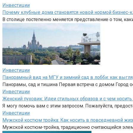
Инвестиции
Почему клубные дома становятся новой нормой бизнес-к
В столице постепенно меняется представление о том, как
Инвестиции
Панорамный вид на МГУ и зимний сад в лобби: как выгл
Панорамы, сад и тишина Первая встреча с домом Город ос
Инвестиции
Женский пуховик: Идеи стильных образов и с чем носить.
Я могу помочь вам с этим запросом. Пожалуйста, предост
Инвестиции
Мужской костюм тройка: Как носить в повседневной жиз
Мужской костюм-тройка, традиционно считающийся элем