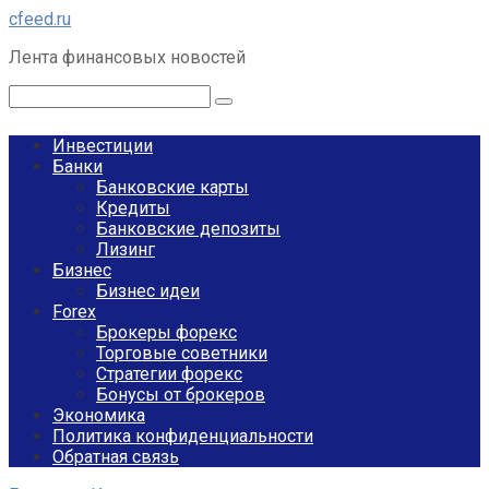
Перейти
cfeed.ru
к
Лента финансовых новостей
контенту
Поиск:
Инвестиции
Банки
Банковские карты
Кредиты
Банковские депозиты
Лизинг
Бизнес
Бизнес идеи
Forex
Брокеры форекс
Торговые советники
Стратегии форекс
Бонусы от брокеров
Экономика
Политика конфиденциальности
Обратная связь