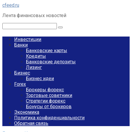
Перейти
cfeed.ru
к
Лента финансовых новостей
контенту
Поиск:
Инвестиции
Банки
Банковские карты
Кредиты
Банковские депозиты
Лизинг
Бизнес
Бизнес идеи
Forex
Брокеры форекс
Торговые советники
Стратегии форекс
Бонусы от брокеров
Экономика
Политика конфиденциальности
Обратная связь