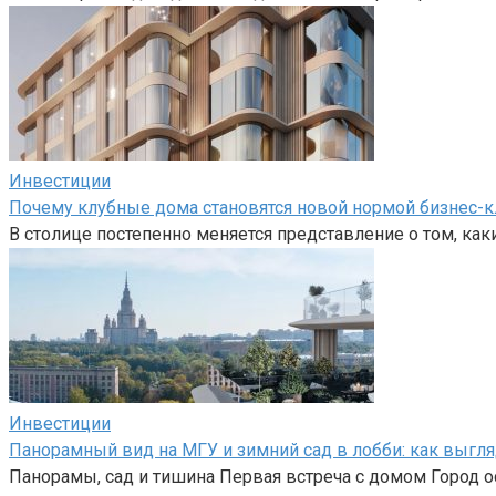
Инвестиции
Почему клубные дома становятся новой нормой бизнес-к
В столице постепенно меняется представление о том, как
Инвестиции
Панорамный вид на МГУ и зимний сад в лобби: как выгл
Панорамы, сад и тишина Первая встреча с домом Город ос