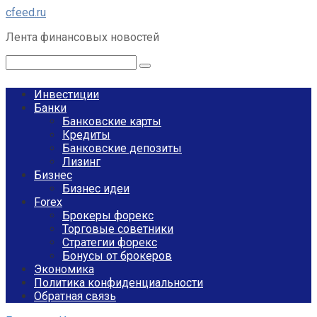
Перейти
cfeed.ru
к
Лента финансовых новостей
контенту
Поиск:
Инвестиции
Банки
Банковские карты
Кредиты
Банковские депозиты
Лизинг
Бизнес
Бизнес идеи
Forex
Брокеры форекс
Торговые советники
Стратегии форекс
Бонусы от брокеров
Экономика
Политика конфиденциальности
Обратная связь