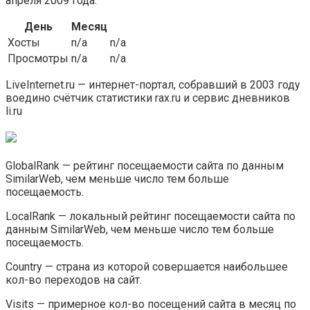
апреля 2009 года.
День
Месяц
Хосты
n/a
n/a
Просмотры
n/a
n/a
LiveInternet.ru — интернет-портал, собравший в 2003 году
воедино счётчик статистики rax.ru и сервис дневников
li.ru
GlobalRank — рейтинг посещаемости сайта по данным
SimilarWeb, чем меньше число тем больше
посещаемость.
LocalRank — локальный рейтинг посещаемости сайта по
данным SimilarWeb, чем меньше число тем больше
посещаемость.
Country — страна из которой совершается наибольшее
кол-во переходов на сайт.
Visits — примерное кол-во посещений сайта в месяц по