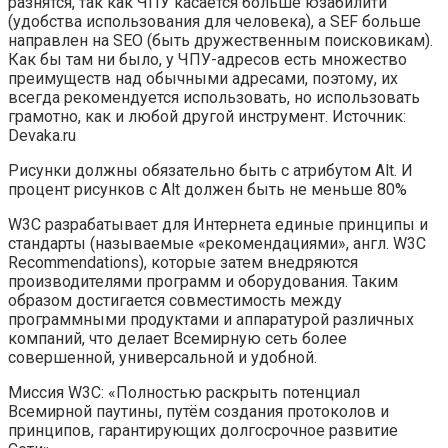
разнятся, так как ЧПУ касается больше юзабилити
(удобства использования для человека), а SEF больше
направлен на SEO (быть дружественным поисковикам).
Как бы там ни было, у ЧПУ-адресов есть множество
преимуществ над обычными адресами, поэтому, их
всегда рекомендуется использовать, но использовать
грамотно, как и любой другой инструмент. Источник:
Devaka.ru
Рисунки должны обязательно быть с атрибутом Alt. И
процент рисунков с Alt должен быть не меньше 80%
W3C разрабатывает для Интернета единые принципы и
стандарты (называемые «рекомендациями», англ. W3C
Recommendations), которые затем внедряются
производителями программ и оборудования. Таким
образом достигается совместимость между
программными продуктами и аппаратурой различных
компаний, что делает Всемирную сеть более
совершенной, универсальной и удобной.
Миссия W3C: «Полностью раскрыть потенциал
Всемирной паутины, путём создания протоколов и
принципов, гарантирующих долгосрочное развитие