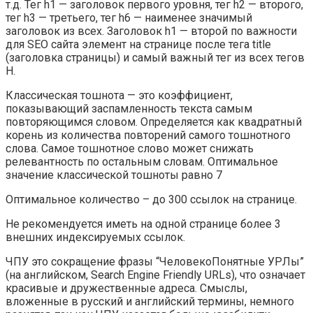
т.д. Тег h1 — заголовок первого уровня, тег h2 — второго,
тег h3 — третьего, тег h6 — наименее значимый
заголовок из всех. Заголовок h1 — второй по важности
для SEO сайта элемент на странице после тега title
(заголовка страницы) и самый важный тег из всех тегов
H.
Классическая тошнота — это коэффициент,
показывающий заспамленность текста самым
повторяющимся словом. Определяется как квадратный
корень из количества повторений самого тошнотного
слова. Самое тошнотное слово может снижать
релевантность по остальным словам. Оптимальное
значение классической тошноты равно 7
Оптимальное количество – до 300 ссылок на странице.
Не рекомендуется иметь на одной странице более 3
внешних индексируемых ссылок.
ЧПУ это сокращение фразы “ЧеловекоПонятные УРЛы”
(на английском, Search Engine Friendly URLs), что означает
красивые и дружественные адреса. Смыслы,
вложенные в русский и английский термины, немного