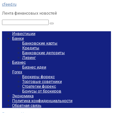
Перейти
cfeed.ru
к
Лента финансовых новостей
контенту
Поиск:
Инвестиции
Банки
Банковские карты
Кредиты
Банковские депозиты
Лизинг
Бизнес
Бизнес идеи
Forex
Брокеры форекс
Торговые советники
Стратегии форекс
Бонусы от брокеров
Экономика
Политика конфиденциальности
Обратная связь