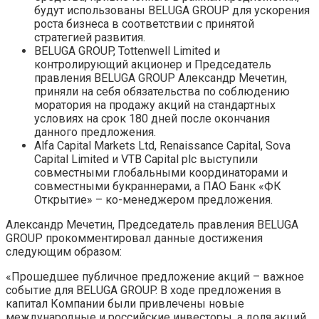
будут использованы BELUGA GROUP для ускорения
роста бизнеса в соответствии с принятой
стратегией развития.
BELUGA GROUP, Tottenwell Limited и
контролирующий акционер и Председатель
правления BELUGA GROUP Александр Мечетин,
приняли на себя обязательства по соблюдению
моратория на продажу акций на стандартных
условиях на срок 180 дней после окончания
данного предложения.
Alfa Capital Markets Ltd, Renaissance Capital, Sova
Capital Limited и VTB Capital plc выступили
совместными глобальными координаторами и
совместными букраннерами, а ПАО Банк «ФК
Открытие» – ко-менеджером предложения.
Александр Мечетин, Председатель правления BELUGA
GROUP прокомментировал данные достижения
следующим образом:
«Прошедшее публичное предложение акций – важное
событие для BELUGA GROUP. В ходе предложения в
капитал Компании были привлечены новые
международные и российские инвесторы, а доля акций