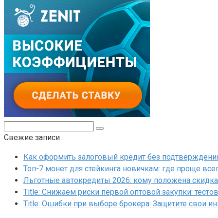
Поиск:
Свежие записи
Как оформить залоговый кредит без подтверждения 
Топ-7 монет для стейкинга новичкам: где проще все
Льготные автокредиты 2026: кому положена скидка 
Title: Снижаем риски первой оптовой закупки: тесто
Title: Ошибки при выборе брокера: Защитите свои и