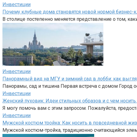
Инвестиции
Почему клубные дома становятся новой нормой бизнес-к
В столице постепенно меняется представление о том, как
Инвестиции
Панорамный вид на МГУ и зимний сад в лобби: как выгл
Панорамы, сад и тишина Первая встреча с домом Город ос
Инвестиции
Женский пуховик: Идеи стильных образов и с чем носить.
Я могу помочь вам с этим запросом. Пожалуйста, предост
Инвестиции
Мужской костюм тройка: Как носить в повседневной жиз
Мужской костюм-тройка, традиционно считающийся элем