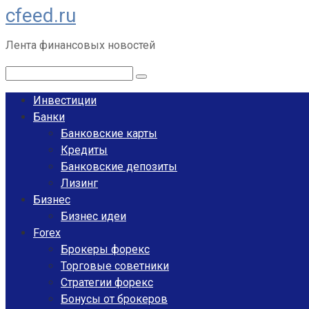
cfeed.ru
Перейти
к
Лента финансовых новостей
контенту
Поиск:
Инвестиции
Банки
Банковские карты
Кредиты
Банковские депозиты
Лизинг
Бизнес
Бизнес идеи
Forex
Брокеры форекс
Торговые советники
Стратегии форекс
Бонусы от брокеров