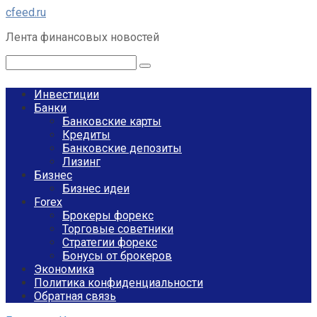
Перейти
cfeed.ru
к
Лента финансовых новостей
контенту
Поиск:
Инвестиции
Банки
Банковские карты
Кредиты
Банковские депозиты
Лизинг
Бизнес
Бизнес идеи
Forex
Брокеры форекс
Торговые советники
Стратегии форекс
Бонусы от брокеров
Экономика
Политика конфиденциальности
Обратная связь