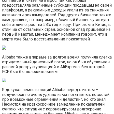
commerce в Китае, не вырос, так как Alibaba
предоставляла различные субсидии продавцам на своей
платформе, а рекламные доходы упали из-за снижения
активности рекламодателей. Ряд других бизнесов также
замедлились, но, например, облачный бизнес чувствует
себя отлично, рост на 58% год к году. При этом в Китае, в
отличие от остальных стран, основной спад пришелся на
первый квартал, менеджмент компании говорит, что в
марте уже было восстановление показателей.
Alibaba также впервые за долгое время получила слегка
отрицательный денежный поток, но он был обусловлен
разовой реструктуризацией в AliExpress, без которой
FCF был бы положительным.
Я докупал немного акций Alibaba перед отчетом –
получилось не очень удачно из-за негативных новостей
про возможные ограничения и делистинг, но кто знал.
Несмотря на краткосрочное замедление показателей
считаю, что ситуация с коронавирусом долгосрочно
позитивно отразится на бизнесе Alibaba, как и других e-