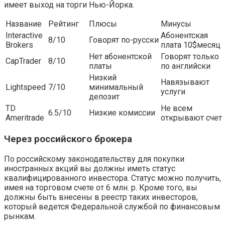
имеет выход на торги Нью-Йорка.
Название
Рейтинг
Плюсы
Минусы
Interactive
Абонентская
8/10
Говорят по-русски
Brokers
плата 10$месяц
Нет абонентской
Говорят только
CapTrader
8/10
платы
по английски
Низкий
Навязывают
Lightspeed
7/10
минимальный
услуги
депозит
TD
Не всем
6.5/10
Низкие комиссии
Ameritrade
открывают счет
Через российского брокера
По российскому законодательству для покупки
иностранных акций вы должны иметь статус
квалифицированного инвестора. Статус можно получить,
имея на торговом счете от 6 млн. р. Кроме того, вы
должны быть внесены в реестр таких инвесторов,
который ведется Федеральной службой по финансовым
рынкам.