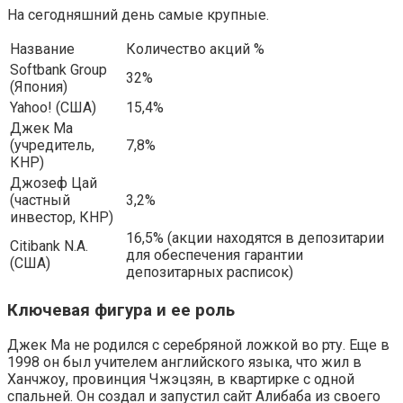
На сегодняшний день самые крупные.
Название
Количество акций %
Softbank Group
32%
(Япония)
Yahoo! (США)
15,4%
Джек Ма
(учредитель,
7,8%
КНР)
Джозеф Цай
(частный
3,2%
инвестор, КНР)
16,5% (акции находятся в депозитарии
Citibank N.A.
для обеспечения гарантии
(США)
депозитарных расписок)
Ключевая фигура и ее роль
Джек Ма не родился с серебряной ложкой во рту. Еще в
1998 он был учителем английского языка, что жил в
Ханчжоу, провинция Чжэцзян, в квартирке с одной
спальней. Он создал и запустил сайт Алибаба из своего