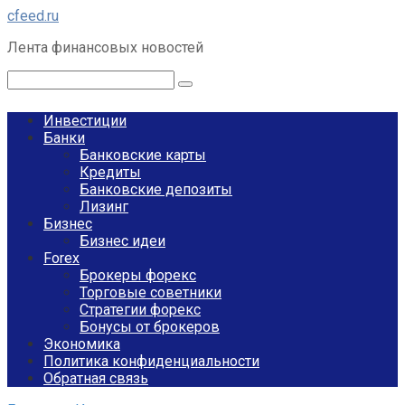
Перейти
cfeed.ru
к
Лента финансовых новостей
контенту
Поиск:
Инвестиции
Банки
Банковские карты
Кредиты
Банковские депозиты
Лизинг
Бизнес
Бизнес идеи
Forex
Брокеры форекс
Торговые советники
Стратегии форекс
Бонусы от брокеров
Экономика
Политика конфиденциальности
Обратная связь