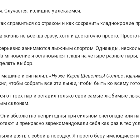
. Случается, излишне увлекаемся.
у, как справиться со страхом и как сохранить хладнокровие
в жизнь не всегда сразу, хотя и достаточно просто. Просто
серьезно занимаются лыжным спортом. Однажды, несколько
На мгновение я остановился, глядя на четыре разные пары
сделать выбор.
 машине и сигналил: «
Ну же, Карл! Шевелись! Солнце подним
ил, чтобы собрать все эти лыжи, чтобы быть ко всему гото
я от трех пар и оставил только свои самые любимые лыжи:
ным склонам.
. Они абсолютно непригодны при сильном снегопаде или на
ают и прекрасно зарекомендовали себя как раз в тех усло
лыжи взять с собой в поездку. Я просто беру имеющиеся и