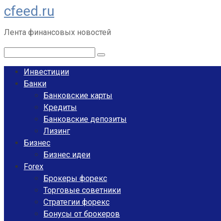
cfeed.ru
Перейти
к
Лента финансовых новостей
контенту
Поиск:
Инвестиции
Банки
Банковские карты
Кредиты
Банковские депозиты
Лизинг
Бизнес
Бизнес идеи
Forex
Брокеры форекс
Торговые советники
Стратегии форекс
Бонусы от брокеров