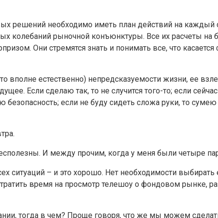
вых решений необходимо иметь план действий на каждый 
бых колебаний рыночной конъюнктуры. Все их расчеты н
призом. Они стремятся знать и понимать все, что касаетс
то вполне естественно) непредсказуемости жизни, ее взле
щее. Если сделаю так, то не случится того-то; если сейч
безопасность; если не буду сидеть сложа руки, то сумею
тра.
бесполезны. И между прочим, когда у меня были четыре п
всех ситуаций – и это хорошо. Нет необходимости выбират
тратить время на просмотр телешоу о фондовом рынке, ра
нии, тогда в чем? Проще говоря, что же мы можем сдела