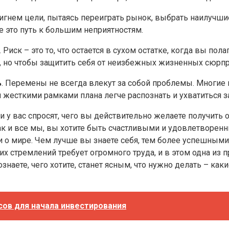
тигнем цели, пытаясь переиграть рынок, выбрать наилучш
 это путь к большим неприятностям.
. Риск – это то, что остается в сухом остатке, когда вы п
я, но чтобы защитить себя от неизбежных жизненных сюрп
ь
. Перемены не всегда влекут за собой проблемы. Многи
 жесткими рамками плана легче распознать и ухватиться з
ли у вас спросят, чего вы действительно желаете получить 
Как и все мы, вы хотите быть счастливыми и удовлетво
о мире. Чем лучше вы знаете себя, тем более успешными 
стремлений требует огромного труда, и в этом одна из пр
наете, чего хотите, станет ясным, что нужно делать – как
рсов для начала инвестирования