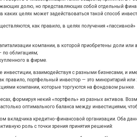
ражающих долю, но представляющих собой отдельный фина
 в каких целях может задействоваться такой способ инвес
ествляются, как правило, в целях получения «пассивной» 
апитализации компании, в которой приобретены доли или 
— по облигациям;
 купленного в фирме.
 инвестиции, взаимодействуя с разными бизнесами, и име
ак правило, портфельный инвестор — это миноритарий или
циями компании, которые торгуются на фондовом рынке.
несах, формируя некий «портфель» из разных активов. Воз
астолько оптимального баланса между инвестициями, чтоб
сом вкладчика кредитно-финансовой организации. Оба данн
активную роль с точки зрения принятия решений: