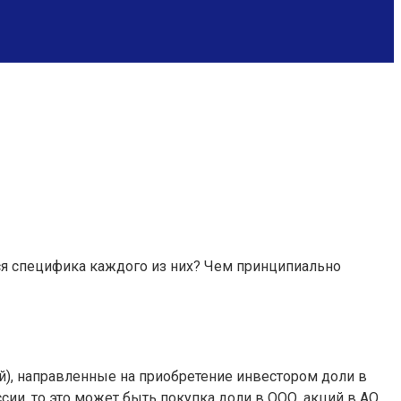
ся специфика каждого из них? Чем принципиально
й), направленные на приобретение инвестором доли в
сии, то это может быть покупка доли в ООО, акций в АО