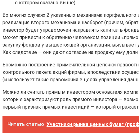
о котором сказано выше).
Во многих случаях 2 указанных механизма портфельного
реализация второго механизма и наоборот (причем, обра
инвестор будет управомочен направлять капитал в фонд
может привести к обретению человеком позиции «прямог
закупку фондов у вышестоящей организации, вызывает у
Как следствие — они дают согласие на продажу ему доли 
Возможно построение примечательной цепочки правоотно
контрольного пакета акций фирмы, впоследствии осущес
(и использует такие правомочия в целях управления дан
Можно ли считать прямым инвестором основателя компан
которые характеризуют роль прямого инвестора — возмо
первый признак прямых инвестиций — который отражает 
Читать статью
Участники рынка ценных бумаг (проф