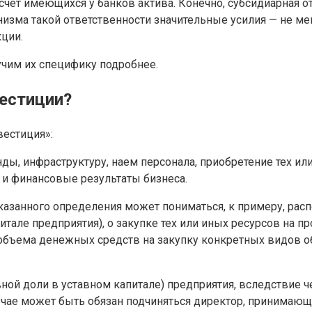
счет имеющихся у банков актива. Конечно, субсидиарная от
изма такой ответственности значительные усилия — не м
кции.
чим их специфику подробнее.
естиции?
вестиция»:
 инфраструктуру, наем персонала, приобретение тех или 
и финансовые результаты бизнеса.
казанного определения может пониматься, к примеру, рас
питале предприятия), о закупке тех или иных ресурсов на
объема денежных средств на закупку конкретных видов о
вной доли в уставном капитале) предприятия, вследствие 
учае может быть обязан подчиняться директор, принимаю