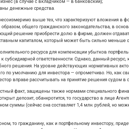
знес (в случае с вкладчиком — в банковский);
ваны денежные средства.
, несоизмеримо выше тех, что характеризуют вложения в ф
образом, общего гражданского законодательства, в основ
ющий решение приобрести долю в фирме, должен отдавать
уставным капиталом, который может быть сильно меньше о
олнительного ресурса для компенсации убытков портфель
 субсидиарной ответственности. Однако, данный ресурс, 
бного решения. На уровне действующих нормативных акто
го по умолчанию для инвестора — опрометчиво. Но, как св
нвестор вправе рассчитывать на принятие решения судом в 
естный факт, защищены также нормами специального финан
открыт депозит, обанкротится, то государство в лице Аге
ном суммы (сейчас она составляет 1,4 млн. рублей, но мо
коном, то гражданину, как и портфельному инвестору, при