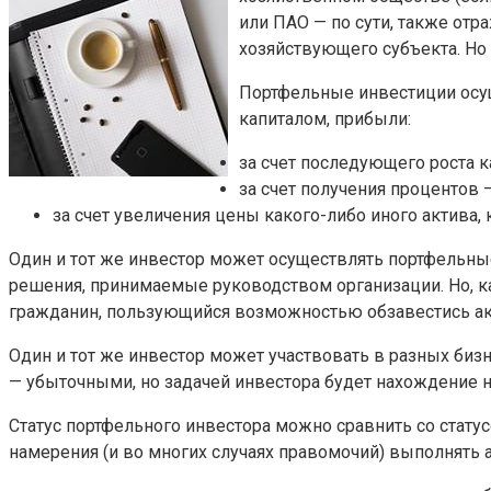
или ПАО — по сути, также от
хозяйствующего субъекта. Но
Портфельные инвестиции осущ
капиталом, прибыли:
за счет последующего роста к
за счет получения процентов 
за счет увеличения цены какого-либо иного актива,
Один и тот же инвестор может осуществлять портфельные
решения, принимаемые руководством организации. Но, к
гражданин, пользующийся возможностью обзавестись ак
Один и тот же инвестор может участвовать в разных биз
— убыточными, но задачей инвестора будет нахождение н
Статус портфельного инвестора можно сравнить со стату
намерения (и во многих случаях правомочий) выполнять 