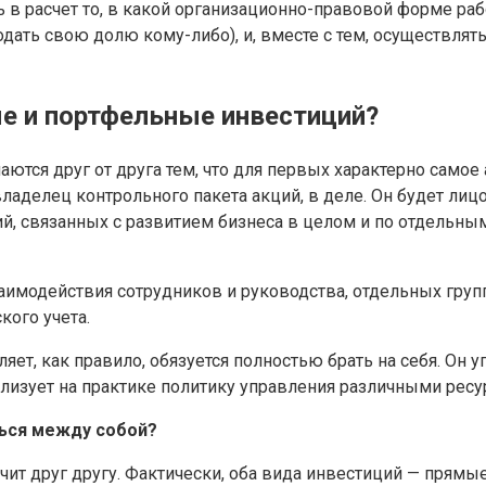
ь в расчет то, в какой организационно-правовой форме ра
одать свою долю кому-либо), и, вместе с тем, осуществля
е и портфельные инвестиций?
тся друг от друга тем, что для первых характерно самое 
ладелец контрольного пакета акций, в деле. Он будет ли
, связанных с развитием бизнеса в целом и по отдельным
имодействия сотрудников и руководства, отдельных групп
ого учета.
ет, как правило, обязуется полностью брать на себя. Он 
изует на практике политику управления различными ресу
ться между собой?
ечит друг другу. Фактически, оба вида инвестиций — прям