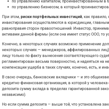
по управлению капиталом, проинвестированным в би
по управлению бизнесом, в который проинвестиро
При этом,
риски портфельных инвестиций
, как правило
инвестирования осуществляются в юрисдикции, главным 
равноправия сторон правоотношений. Инвестор, принима
активами данной фирмы (если она имеет статус ООО, то 
Конечно, в некоторых случаях возможно применение доп
некоторых случаях — менеджеров, аффилированных лиц) к
лицу только по факту вынесения соответствующего суде
регламентирован весьма поверхностно, и надеяться на не
компенсации ущерба в таких случаях, конечно, есть, и и
В свою очередь, банковские вкладчики — и это общеизв
кредитно-финансовая организация, в которой у человека 
депозита сумму вклада в пределах гарантированной зако
независимо).
Но если сумма депозита — выше той, что установлена за