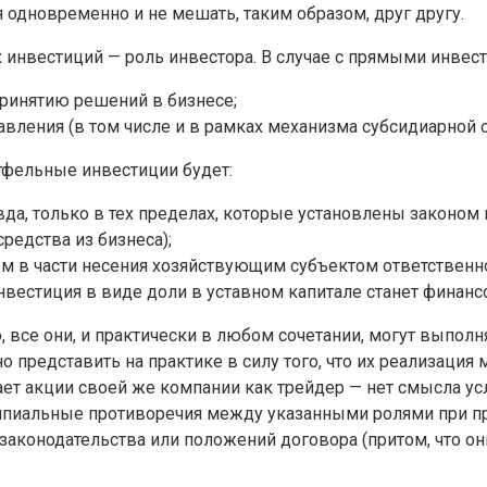
одновременно и не мешать, таким образом, друг другу.
инвестиций — роль инвестора. В случае с прямыми инвест
ринятию решений в бизнесе;
авления (в том числе и в рамках механизма субсидиарной о
тфельные инвестиции будет:
вда, только в тех пределах, которые установлены законом
редства из бизнеса);
 в части несения хозяйствующим субъектом ответственнос
инвестиция в виде доли в уставном капитале станет финан
 все они, и практически в любом сочетании, могут выполня
о представить на практике в силу того, что их реализац
т акции своей же компании как трейдер — нет смысла усл
ипиальные противоречия между указанными ролями при п
законодательства или положений договора (притом, что он