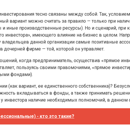
 инвестирования тесно связаны между собой. Так, услови
тный вариант можно считать за правило — только при нал
ы и иные производственные ресурсы). Но и сценарий, при
о инвестора», имеющего влияние на бизнес в целом. Напр
 владельцев данной организации самые позитивные ассоц
в дочерней фирме — той, которой он управляет.
шений, когда предприниматель, осуществив «прямое инве
твляет, пользуясь своими правомочиями, «прямое инвест
ными фондами).
ии (как вариант, ее единственного собственника)? Безус
жность вкладываться в фонды, а также принимать решения
у инвестора наличие необходимых полномочий, в данном 
ессиональные) - кто это такие?