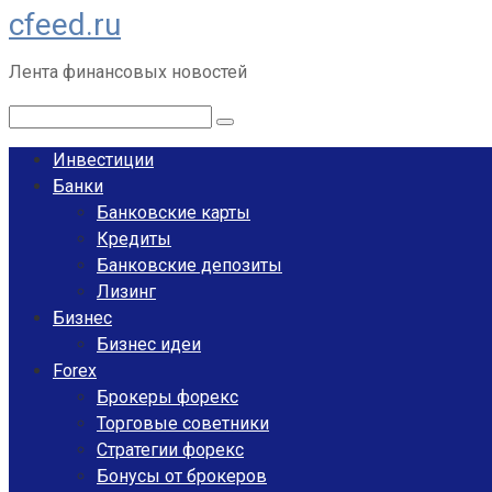
cfeed.ru
Перейти
к
Лента финансовых новостей
контенту
Поиск:
Инвестиции
Банки
Банковские карты
Кредиты
Банковские депозиты
Лизинг
Бизнес
Бизнес идеи
Forex
Брокеры форекс
Торговые советники
Стратегии форекс
Бонусы от брокеров