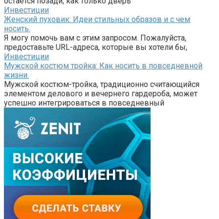
остается позади, как только дверь
Инвестиции
Женский пуховик: Идеи стильных образов и с чем
носить.
Я могу помочь вам с этим запросом. Пожалуйста,
предоставьте URL-адреса, которые вы хотели бы,
Инвестиции
Мужской костюм тройка: Как носить в повседневной
жизни.
Мужской костюм-тройка, традиционно считающийся
элементом делового и вечернего гардероба, может
успешно интегрироваться в повседневный