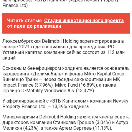
Finance Ltd).
Читать статью
Стадии инвестиционного проекта
от идеи до реализации
Люксембургская Delimobil Holding зарегистрирована в
январе 2021 года специально для проведения IPO.
Уставный капитал компании сейчас состоит из 112 млн
акций.
Основным бенефициаром холдинга является основатель
каршеринга «Делимобиль» и фонда Mikro Kapital Group
Винченцо Трани — через фонды секьюритизации MK
Impact Finance (37,96%), Mikro Fund (16,89%), а также
юрлицо D-Mobility Worldwide A.s. (13,37%).
У аффилированной с «ВТБ Капиталом» компании Nevsky
Property Finance Ltd. — 13,39% холдинга.
Миноритариями Delimobil Holding являются члены совета
директоров компании Станислав Грошов (3,04%) и Артур
Меликян (4,23%), а также Артем Сергеев (11,13%).