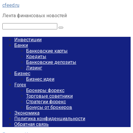
Перейти
cfeed.ru
к
Лента финансовых новостей
контенту
Поиск:
Инвестиции
Банки
Банковские карты
Кредиты
Банковские депозиты
Лизинг
Бизнес
Бизнес идеи
Forex
Брокеры форекс
Торговые советники
Стратегии форекс
Бонусы от брокеров
Экономика
Политика конфиденциальности
Обратная связь