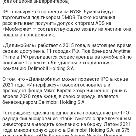
(без опциона андеррайтеров).
IPO планируется провести на NYSE, бумаги будут
торговаться под тикером DMOB. Также компания
рассчитывает получить допуск к торгам ADS на
«Мосбирже» — соответствующую заявку на листинг она
подала в понедельник.
«Делимобиль» работает с 2015 года, в настоящее время
сервис доступен в 11 городах РФ. Под брендом Anytime
Prime в РФ развивается сервис аренды автомобилей по
подписке. Проекты объединены в холдинговую
компанию Delimobil Holding S.A.
О том, что «Делимобиль» может провести IPO в конце
2021 года, «Интерфаксу» говорил основатель и
президент фонда Mikro Kapital Group Винченцо Трани в
апреле 2020 года. Фонд, в свою очередь, является
бенефициаром Delimobil Holding S.A.
Готовящаяся сделка предполагала проведение pre-IPO
раунда финансирования, чтобы вместе с привлеченным
инвестором выводить компанию на биржу. Летом 2021
года миноритарную долю в Delimobil Holding S.A. за $75
млн приобрел «ВТБ Капитал» (через Nevsky Property