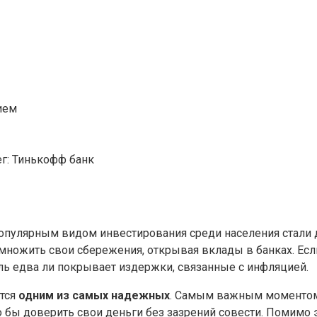
ием
г: Тинькофф банк
 популярным видом инвестирования среди населения стал
умножить свои сбережения, открывая вклады в банках. Ес
ль едва ли покрывает издержки, связанные с инфляцией.
ется
одним из самых надежных
. Самым важным моментом 
бы доверить свои деньги без зазрений совести. Помимо эт