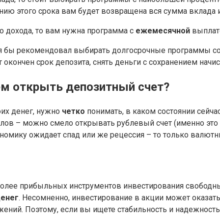
анию этого срока вам будет возвращена вся сумма вклада 
о дохода, то вам нужна программа с
ежемесячной
выплат
я бы рекомендовал выбирать долгосрочные программы со
ет окончен срок депозита, снять деньги с сохранением начи
ем открыть депозитный счет?
оих денег, нужно
четко
понимать, в каком состоянии сейчас
алов – можно смело открывать рублевый счет (именно эт
ономику ожидает спад или же рецессия – то только валют
 более прибыльных инструментов инвестирования свободны
денег
. Несомненно, инвестирование в акции может оказат
ений. Поэтому, если вы ищете стабильность и надежность,