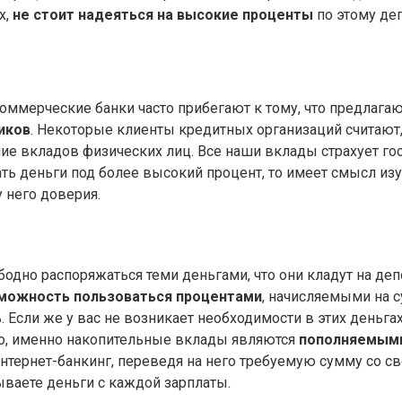
х,
не стоит надеяться на высокие проценты
по этому деп
коммерческие банки часто прибегают к тому, что предлага
иков
. Некоторые клиенты кредитных организаций считают
ние вкладов физических лиц. Все наши вклады страхует гос
ать деньги под более высокий процент, то имеет смысл из
 него доверия.
бодно распоряжаться теми деньгами, что они кладут на де
можность пользоваться процентами
, начисляемыми на с
. Если же у вас не возникает необходимости в этих деньга
го, именно накопительные вклады являются
пополняемым
 интернет-банкинг, переведя на него требуемую сумму со с
ываете деньги с каждой зарплаты.