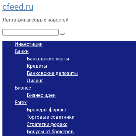
cfeed.ru
Перейти
к
Лента финансовых новостей
контенту
Поиск:
Инвестиции
Банки
Банковские карты
Кредиты
Банковские депозиты
Лизинг
Бизнес
Бизнес идеи
Forex
Брокеры форекс
Торговые советники
Стратегии форекс
Бонусы от брокеров