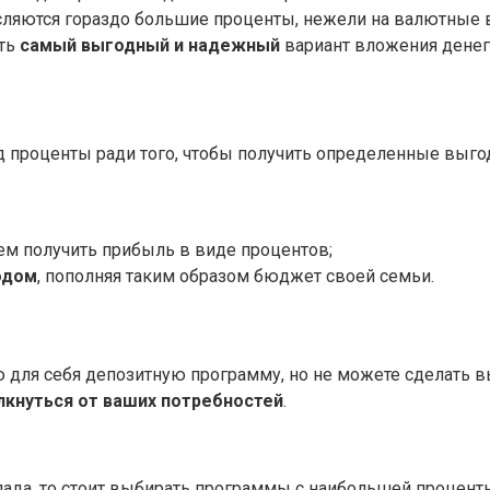
исляются гораздо большие проценты, нежели на валютные 
ать
самый выгодный и надежный
вариант вложения денег
под проценты ради того, чтобы получить определенные выг
ем получить прибыль в виде процентов;
одом
, пополняя таким образом бюджет своей семьи.
 для себя депозитную программу, но не можете сделать вы
лкнуться от ваших потребностей
.
ада, то стоит выбирать программы с наибольшей процентн