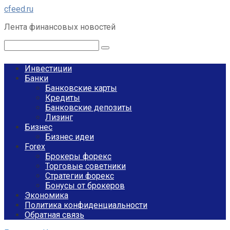
Перейти
cfeed.ru
к
Лента финансовых новостей
контенту
Поиск:
Инвестиции
Банки
Банковские карты
Кредиты
Банковские депозиты
Лизинг
Бизнес
Бизнес идеи
Forex
Брокеры форекс
Торговые советники
Стратегии форекс
Бонусы от брокеров
Экономика
Политика конфиденциальности
Обратная связь