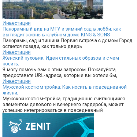
Инвестиции
Панорамный вид на МГУ и зимний сад в лобби: как
выглядит жизнь в клубном доме KING & SONS
Панорамы, сад и тишина Первая встреча с домом Город
остается позади, как только дверь
Инвестиции
Женский пуховик: Идеи стильных образов и с чем
носить.
Я могу помочь вам с этим запросом. Пожалуйста,
предоставьте URL-адреса, которые вы хотели бы,
Инвестиции
Мужской костюм тройка: Как носить в повседневной
жизни.
Мужской костюм-тройка, традиционно считающийся
элементом делового и вечернего гардероба, может
успешно интегрироваться в повседневный