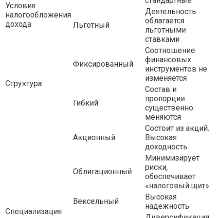
стандартные
Условия
Деятельность
налогообложения
облагается
дохода
Льготный
льготными
ставками
Соотношение
финансовых
Фиксированный
инструментов не
изменяется
Структура
Состав и
пропорции
Гибкий
существенно
меняются
Состоит из акций.
Акционный
Высокая
доходность
Минимизирует
риски,
Облигационный
обеспечивает
«налоговый щит»
Высокая
Вексельный
надежность
Специализация
Диверсификация