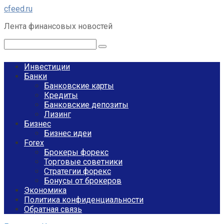
Перейти
cfeed.ru
к
Лента финансовых новостей
контенту
Поиск:
Инвестиции
Банки
Банковские карты
Кредиты
Банковские депозиты
Лизинг
Бизнес
Бизнес идеи
Forex
Брокеры форекс
Торговые советники
Стратегии форекс
Бонусы от брокеров
Экономика
Политика конфиденциальности
Обратная связь